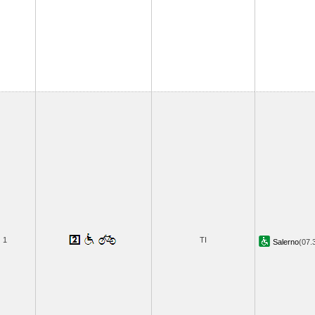
1
TI
Salerno
(07