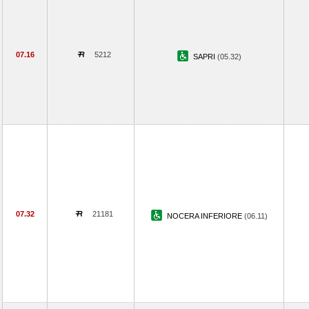
07.16
5212
SAPRI
(05.32)
07.32
21181
NOCERA INFERIORE
(06.11)