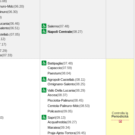
6.08)
inuro-Mdc
(06.20)
linuro
(06.30)
8)
Lucania
(06.46)
Salerno
(07.48)
alento
(06.51)
Napoli Centrale
(08.27)
tellab.
(07.05)
.12)
7.17)
7.29)
no
(07.33)
Battipaglia
(07.48)
Capaccio
(07.59)
Paestum
(08.04)
Agropoli-Castellab.
(08.11)
Omignano-Salento
(08.25)
Vallo Della Lucania
(08.29)
Ascea
(08.37)
Pisciotta-Palinuro
(08.45)
Centola-Palinuro-Mdc
(08.53)
Policastro
(09.05)
Controlla la
Periodicità
.33)
Sapri
(09.13)
Acquafredda
(09.27)
Maratea
(09.34)
Praja-Ajeta-Tortora
(09.45)