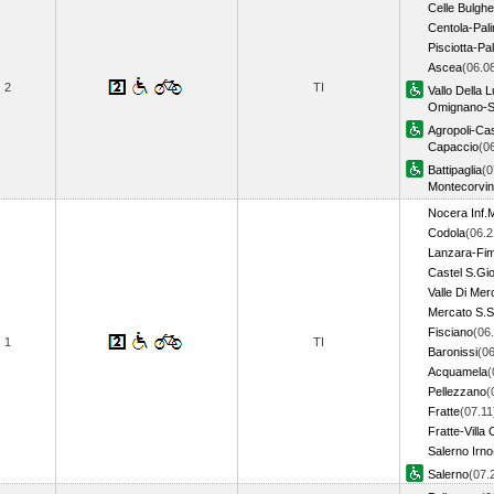
Celle Bulghe
Centola-Pal
Pisciotta-Pa
Ascea
(06.0
2
TI
Vallo Della 
Omignano-S
Agropoli-Cas
Capaccio
(0
Battipaglia
(0
Montecorvi
Nocera Inf.
Codola
(06.2
Lanzara-Fim
Castel S.Gio
Valle Di Mer
Mercato S.S
Fisciano
(06
1
TI
Baronissi
(06
Acquamela
(
Pellezzano
(
Fratte
(07.11
Fratte-Villa
Salerno Irno
Salerno
(07