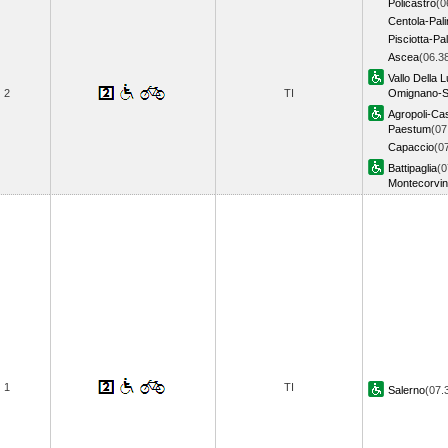
Policastro
(0
Centola-Pal
Pisciotta-Pa
Ascea
(06.3
Vallo Della 
2
TI
Omignano-S
Agropoli-Cas
Paestum
(07
Capaccio
(0
Battipaglia
(0
Montecorvi
1
TI
Salerno
(07