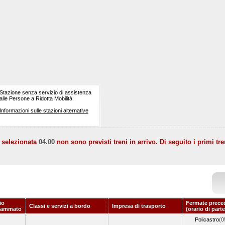
Stazione senza servizio di assistenza
alle Persone a Ridotta Mobilità.
Informazioni sulle stazioni alternative
a selezionata
04.00
non sono previsti treni in arrivo. Di seguito i primi tre
io
Fermate prece
Classi e servizi a bordo
Impresa di trasporto
rammato
(orario di part
Policastro
(0