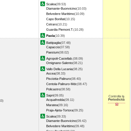
Scalea
(09.53)
Diamante-Buonvicino
(10.03)
Belvedere Marittimo
(10.09)
Capo Bonifati
(10.15)
Cetraro
(10.21)
Guardia Piemont.T.
(10.28)
Paola
(10.39)
Battipaglia
(07.48)
Capaccio
(07.58)
Paestum
(08.02)
Agropoli-Castellab.
(08.09)
Omignano-Salento
(08.21)
Vallo Della Lucania
(08.25)
Ascea
(08.33)
Pisciotta-Palinuro
(08.40)
Centola-Palinuro-Mdc
(08.47)
Policastro
(08.58)
Sapri
(09.05)
Controlla la
Periodicità
Acquafredda
(09.11)
.33)
Maratea
(09.16)
Praja-Ajeta-Tortora
(09.25)
Scalea
(09.33)
Diamante-Buonvicino
(09.42)
Belvedere Marittimo
(09.48)