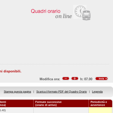
ni disponibili.
Modifica ora:
h:
07.00
Stampa questa pagina
|
Scarica il formato PDF del Quadro Orario
|
Legenda
denti
Fermate successive
Periodicità e
enza)
(orario di arrivo)
avvertenze
5.40)