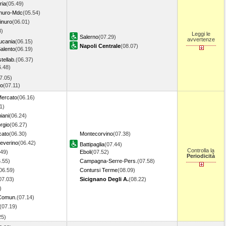
ria
(05.49)
inuro-Mdc
(05.54)
linuro
(06.01)
8)
Leggi le
Salerno
(07.29)
avvertenze
Lucania
(06.15)
Napoli Centrale
(08.07)
alento
(06.19)
tellab.
(06.37)
6.48)
7.05)
no
(07.11)
Mercato
(06.16)
1)
iani
(06.24)
rgio
(06.27)
cato
(06.30)
Montecorvino
(07.38)
everino
(06.42)
Battipaglia
(07.44)
Controlla la
.49)
Eboli
(07.52)
Periodicità
.55)
Campagna-Serre-Pers.
(07.58)
06.59)
Contursi Terme
(08.09)
07.03)
Sicignano Degli A.
(08.22)
)
 Comun.
(07.14)
(07.19)
.25)