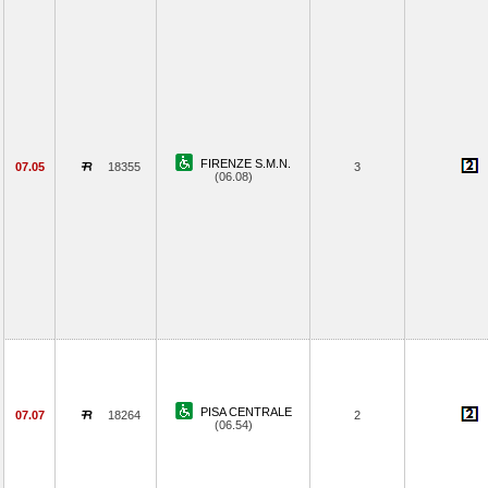
FIRENZE S.M.N.
07.05
18355
3
(06.08)
PISA CENTRALE
07.07
18264
2
(06.54)