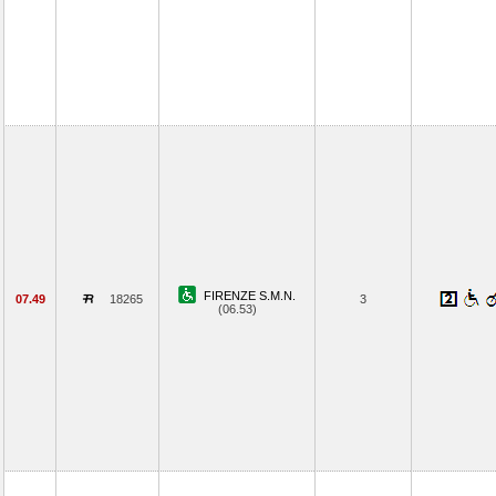
FIRENZE S.M.N.
07.49
18265
3
(06.53)