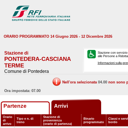
ORARIO PROGRAMMATO 14 Giugno 2026 - 12 Dicembre 2026
Stazione di
Stazione con servizio
alle Persone a Ridotta 
PONTEDERA-CASCIANA
Informazioni sulla pre
TERME
Comune di Pontedera
Nell'ora selezionata
04.00
non sono pr
Ora impostata: 07.00
Partenze
Arrivi
Orario
Stazione di
Tipo e n. di
Binario
Classi e servi
di
provenienza
treno
programmato
bordo
arrivo
(orario di partenza)