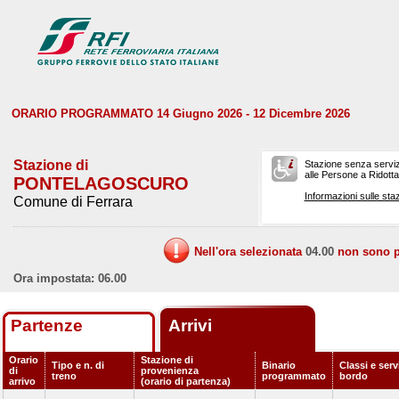
ORARIO PROGRAMMATO 14 Giugno 2026 - 12 Dicembre 2026
Stazione di
Stazione senza serviz
alle Persone a Ridotta 
PONTELAGOSCURO
Informazioni sulle staz
Comune di Ferrara
Nell'ora selezionata
04.00
non sono pr
Ora impostata: 06.00
Partenze
Arrivi
Orario
Stazione di
Tipo e n. di
Binario
Classi e serv
di
provenienza
treno
programmato
bordo
arrivo
(orario di partenza)