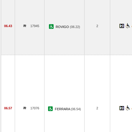
06.43
17945
2
ROVIGO
(06.22)
06.57
17076
2
FERRARA
(06.54)