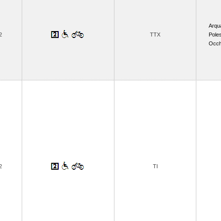
Arqu
2
TTX
Poles
Occh
2
TI