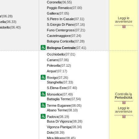
Coronella
(06.55)
Poggio Renatico
(07.00)
Galliera
(07.05)
a'
(06.28)
Leggi le
S.Pietro In Casale
(07.11)
avvertenze
ella
(06.33)
S.Giorgio Di Piano
(07.16)
iobello
(06.40)
Funo Centergross
(07.21)
Castelmaggiore
(07.24)
Bologna Corticella
(07.28)
Bologna Centrale
(07.41)
Occhiobello
(07.01)
Canaro
(07.06)
Polesella
(07.12)
Arqua'
(07.17)
Rovigo
(07.26)
Stanghella
(07.33)
S.Elena-Este
(07.40)
Controlla la
Monselice
(07.49)
Periodicità
Battaglia Terme
(07.54)
Terme Euganee
(08.05)
Leggi le
Abano Terme
(08.10)
avvertenze
Padova
(08.19)
Busa Di Vigonza
(08.28)
Vigonza-Pianiga
(08.34)
Dolo
(08.39)
Mira-Mirano
(08.45)