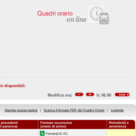
ni disponibili.
Modifica ora:
h:
06.00
Stampa questa pagina
|
Scarica il formato PDF del Quadro Orario
|
Legenda
 precedenti
Fermate successive
Periodicità e
di partenza)
(orario di arrivo)
avvertenze
Ferrara
(06.49)