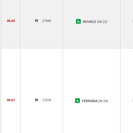
06.43
17945
ROVIGO
(06.22)
06.57
17076
FERRARA
(06.54)