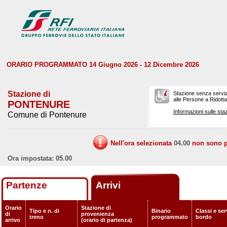
ORARIO PROGRAMMATO 14 Giugno 2026 - 12 Dicembre 2026
Stazione di
Stazione senza serviz
alle Persone a Ridotta 
PONTENURE
Informazioni sulle staz
Comune di Pontenure
Nell'ora selezionata
04.00
non sono pr
Ora impostata: 05.00
Partenze
Arrivi
Orario
Stazione di
Tipo e n. di
Binario
Classi e ser
di
provenienza
treno
programmato
bordo
arrivo
(orario di partenza)