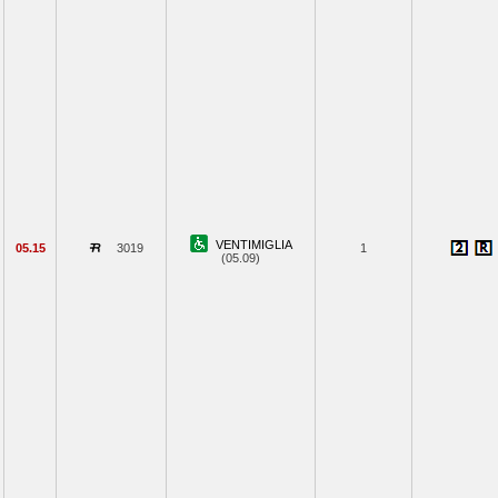
VENTIMIGLIA
05.15
3019
1
(05.09)