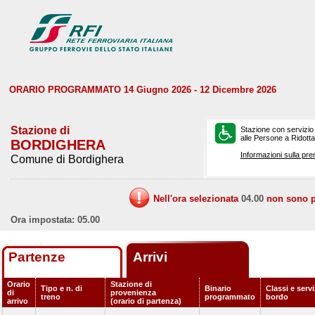
ORARIO PROGRAMMATO 14 Giugno 2026 - 12 Dicembre 2026
Stazione di
Stazione con servizio
alle Persone a Ridotta 
BORDIGHERA
Informazioni sulla pre
Comune di Bordighera
Nell'ora selezionata
04.00
non sono pr
Ora impostata: 05.00
Partenze
Arrivi
Orario
Stazione di
Tipo e n. di
Binario
Classi e servi
di
provenienza
treno
programmato
bordo
arrivo
(orario di partenza)