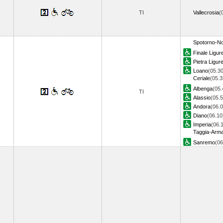
TI
Vallecrosia
(
Spotorno-No
Finale Ligur
Pietra Ligur
Loano
(05.30
Ceriale
(05.3
Albenga
(05.
TI
Alassio
(05.5
Andora
(06.0
Diano
(06.10
Imperia
(06.
Taggia-Arm
Sanremo
(0