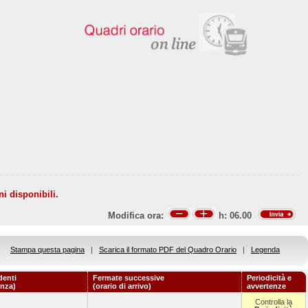
ni disponibili.
Modifica ora:
h:
06.00
Stampa questa pagina
|
Scarica il formato PDF del Quadro Orario
|
Legenda
denti
Fermate successive
Periodicità e
enza)
(orario di arrivo)
avvertenze
Controlla la