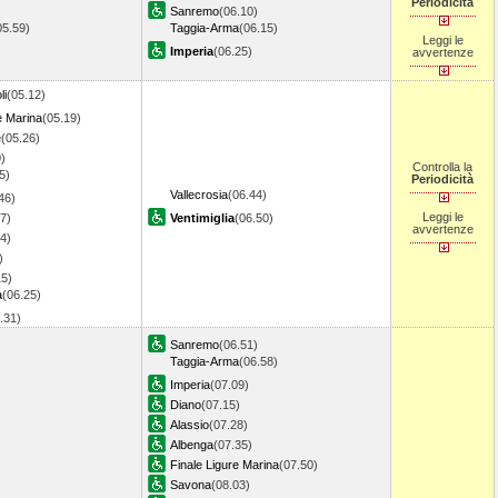
Periodicità
Sanremo
(06.10)
05.59)
Taggia-Arma
(06.15)
Leggi le
Imperia
(06.25)
avvertenze
li
(05.12)
e Marina
(05.19)
e
(05.26)
)
Controlla la
5)
Periodicità
Vallecrosia
(06.44)
46)
Leggi le
7)
Ventimiglia
(06.50)
avvertenze
4)
)
15)
a
(06.25)
6.31)
Sanremo
(06.51)
Taggia-Arma
(06.58)
Imperia
(07.09)
Diano
(07.15)
Alassio
(07.28)
Albenga
(07.35)
Finale Ligure Marina
(07.50)
Savona
(08.03)