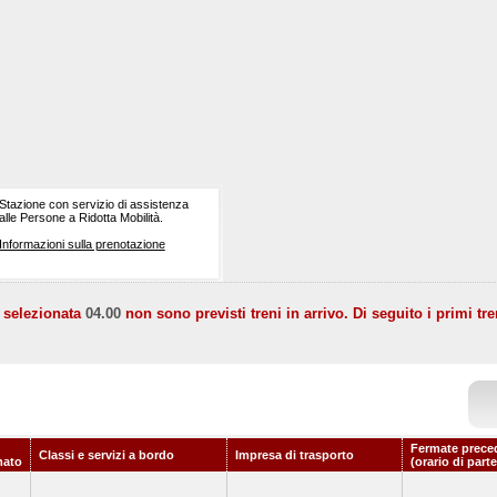
Stazione con servizio di assistenza
alle Persone a Ridotta Mobilità.
Informazioni sulla prenotazione
a selezionata
04.00
non sono previsti treni in arrivo. Di seguito i primi tre
Fermate prece
Classi e servizi a bordo
Impresa di trasporto
mato
(orario di part