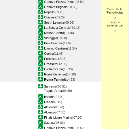
Genova Piazza Princ.
(08.50)
Genova Brignole
(08.59)
Controlla la
Rapallo
(09.20)
Periodicità
Chiavari
(09.29)
Leggi le
Sestri Levante
(09.36)
avvertenze
La Spezia Centrale
(10.15)
Massa Centro
(10.36)
Viareggio
(10.50)
Pisa Centrale
(11.07)
Livorno Centrale
(11.24)
Cecina
(11.48)
Follonica
(12.13)
Grosseto
(12.39)
Civitavecchia
(13.33)
Roma Ostiense
(14.20)
Roma Termini
(14.33)
Sanremo
(06.51)
Taggia-Arma
(06.58)
Imperia
(07.09)
Diano
(07.15)
Alassio
(07.28)
Albenga
(07.35)
Finale Ligure Marina
(07.50)
Savona
(08.03)
Genova Piazza Princ.
(08.50)