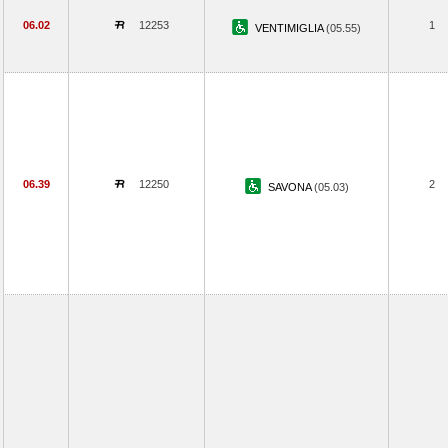
06.02
12253
1
VENTIMIGLIA
(05.55)
06.39
12250
2
SAVONA
(05.03)