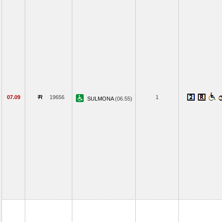
07.09
19656
1
SULMONA
(06.55)