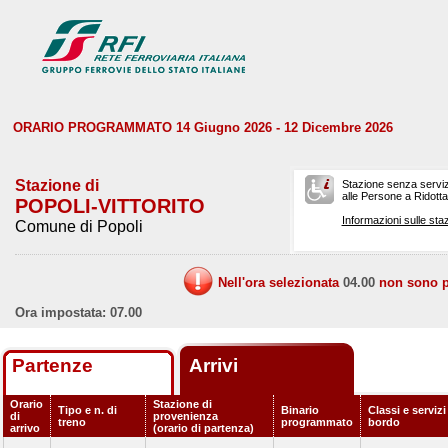
ORARIO PROGRAMMATO 14 Giugno 2026 - 12 Dicembre 2026
Stazione di
Stazione senza serviz
alle Persone a Ridotta 
POPOLI-VITTORITO
Informazioni sulle staz
Comune di Popoli
Nell'ora selezionata
04.00
non sono pr
Ora impostata: 07.00
Partenze
Arrivi
Orario
Stazione di
Tipo e n. di
Binario
Classi e servizi
di
provenienza
treno
programmato
bordo
arrivo
(orario di partenza)