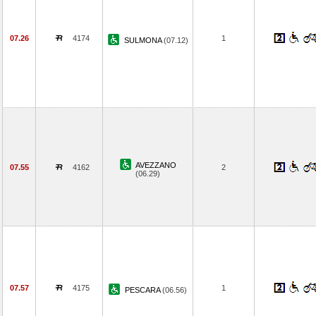
07.26
4174
1
SULMONA
(07.12)
AVEZZANO
07.55
4162
2
(06.29)
07.57
4175
1
PESCARA
(06.56)