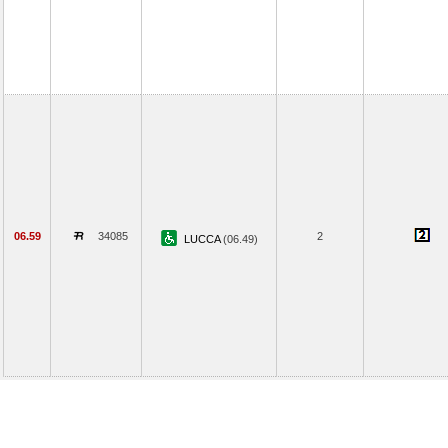
06.59
34085
2
LUCCA
(06.49)