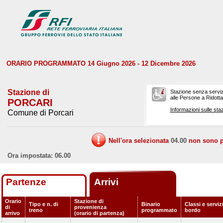
ORARIO PROGRAMMATO 14 Giugno 2026 - 12 Dicembre 2026
Stazione di
Stazione senza serviz
alle Persone a Ridotta 
PORCARI
Informazioni sulle staz
Comune di Porcari
Nell'ora selezionata
04.00
non sono pr
Ora impostata: 06.00
Partenze
Arrivi
Orario
Stazione di
Tipo e n. di
Binario
Classi e serviz
di
provenienza
treno
programmato
bordo
arrivo
(orario di partenza)