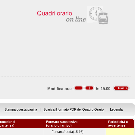
Modifica ora:
h:
15.00
Stampa questa pagina
|
Scarica il formato PDF del Quadro Orario
|
Legenda
recedenti
Fermate successive
Periodicità e
 partenza)
(orario di arrivo)
avvertenze
Fontanafredda
(15.16)