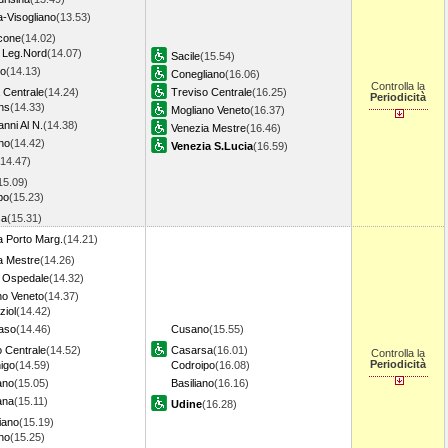
a-Visogliano
(13.53)
cone
(14.02)
 Leg.Nord
(14.07)
Sacile
(15.54)
do
(14.13)
Conegliano
(16.06)
Controlla la
 Centrale
(14.24)
Treviso Centrale
(16.25)
Periodicità
ns
(14.33)
Mogliano Veneto
(16.37)
nni Al N.
(14.38)
Venezia Mestre
(16.46)
no
(14.42)
Venezia S.Lucia
(16.59)
(14.47)
15.09)
po
(15.23)
sa
(15.31)
a Porto Marg.
(14.21)
a Mestre
(14.26)
 Ospedale
(14.32)
no Veneto
(14.37)
ziol
(14.42)
aso
(14.46)
Cusano
(15.55)
o Centrale
(14.52)
Casarsa
(16.01)
Controlla la
Periodicità
igo
(14.59)
Codroipo
(16.08)
ano
(15.05)
Basiliano
(16.16)
ana
(15.11)
Udine
(16.28)
iano
(15.19)
no
(15.25)