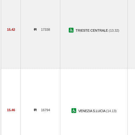
15.42
17338
TRIESTE CENTRALE
(13.32)
15.46
16794
VENEZIA S.LUCIA
(14.13)