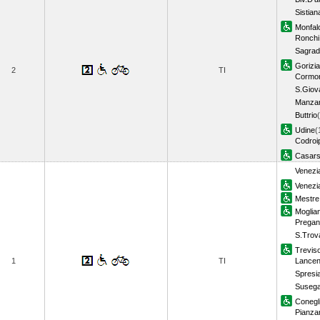
Sistian
Monfal
Ronchi
Sagra
Gorizia
2
TI
Cormo
S.Giova
Manza
Buttrio
Udine
(
Codroi
Casar
Venezi
Venezi
Mestre
Moglia
Pregan
S.Trov
Trevis
1
TI
Lancen
Spresi
Suseg
Conegl
Pianza