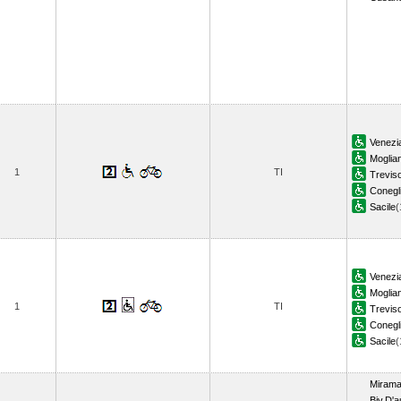
Venezi
Moglia
1
TI
Trevis
Conegl
Sacile
(
Venezi
Moglia
1
TI
Trevis
Conegl
Sacile
(
Mirama
Biv.D'a