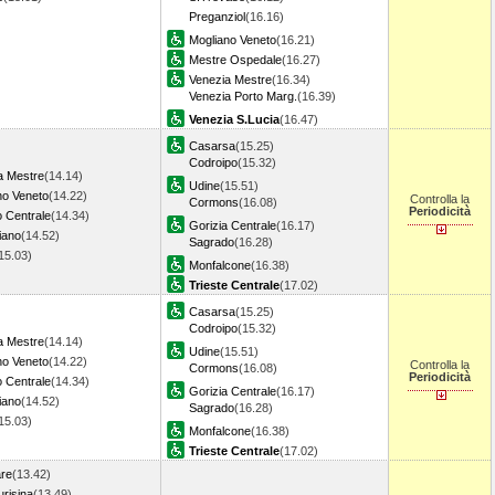
Preganziol
(16.16)
Mogliano Veneto
(16.21)
Mestre Ospedale
(16.27)
Venezia Mestre
(16.34)
Venezia Porto Marg.
(16.39)
Venezia S.Lucia
(16.47)
Casarsa
(15.25)
Codroipo
(15.32)
a Mestre
(14.14)
Udine
(15.51)
no Veneto
(14.22)
Controlla la
Cormons
(16.08)
Periodicità
o Centrale
(14.34)
Gorizia Centrale
(16.17)
iano
(14.52)
Sagrado
(16.28)
15.03)
Monfalcone
(16.38)
Trieste Centrale
(17.02)
Casarsa
(15.25)
Codroipo
(15.32)
a Mestre
(14.14)
Udine
(15.51)
no Veneto
(14.22)
Controlla la
Cormons
(16.08)
Periodicità
o Centrale
(14.34)
Gorizia Centrale
(16.17)
iano
(14.52)
Sagrado
(16.28)
15.03)
Monfalcone
(16.38)
Trieste Centrale
(17.02)
re
(13.42)
urisina
(13.49)