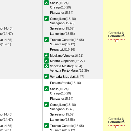
Sacile
(15.24)
Orsago
(15.29)
Pianzano
(15.34)
Conegliano
(15.40)
Susegana
(15.46)
no
(14.40)
Spresiano
(15.52)
Controlla la
po
(14.47)
Lancenigo
(15.58)
Periodicità
sa
(14.55)
Treviso Centrale
(16.05)
o
(15.01)
S.Trovaso
(16.12)
Preganziol
(16.16)
Mogliano Veneto
(16.21)
Mestre Ospedale
(16.27)
Venezia Mestre
(16.34)
Venezia Porto Marg.
(16.39)
Venezia S.Lucia
(16.47)
Fontanafredda
(15.16)
Sacile
(15.24)
Orsago
(15.29)
Pianzano
(15.34)
Conegliano
(15.40)
Susegana
(15.46)
no
(14.40)
Spresiano
(15.52)
Controlla la
po
(14.47)
Lancenigo
(15.58)
Periodicità
sa
(14.55)
Treviso Centrale
(16.05)
o
(15.01)
S.Trovaso
(16.12)