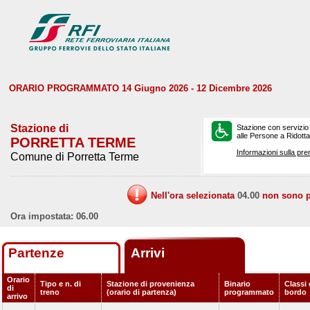
ORARIO PROGRAMMATO 14 Giugno 2026 - 12 Dicembre 2026
Stazione di
Stazione con servizio
alle Persone a Ridotta 
PORRETTA TERME
Informazioni sulla pre
Comune di Porretta Terme
Nell'ora selezionata
04.00
non sono pr
Ora impostata: 06.00
Partenze
Arrivi
Orario
Tipo e n. di
Stazione di provenienza
Binario
Classi 
di
treno
(orario di partenza)
programmato
bordo
arrivo