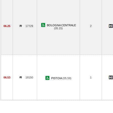
BOLOGNA CENTRALE
06.25
17729
2
(05.15)
06.53
18150
1
PISTOIA
(05.59)