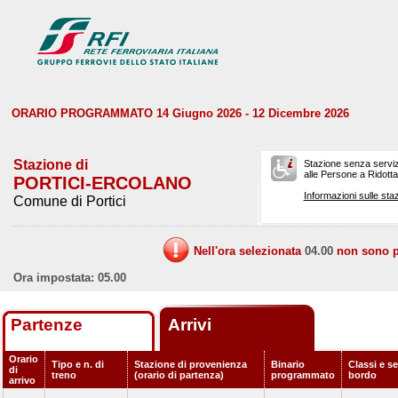
ORARIO PROGRAMMATO 14 Giugno 2026 - 12 Dicembre 2026
Stazione di
Stazione senza serviz
alle Persone a Ridotta 
PORTICI-ERCOLANO
Informazioni sulle staz
Comune di Portici
Nell'ora selezionata
04.00
non sono pr
Ora impostata: 05.00
Partenze
Arrivi
Orario
Tipo e n. di
Stazione di provenienza
Binario
Classi e se
di
treno
(orario di partenza)
programmato
bordo
arrivo