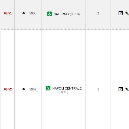
05.51
5968
2
SALERNO
(05.10)
NAPOLI CENTRALE
05.52
5969
1
(05.40)