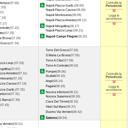
Controlla la
feriore
(07.00)
Napoli Piazza Garib.
(08.00)
Periodicità
7.03)
Napoli Piazza Cavour
(08.06)
07)
Napoli Montesanto
(08.09)
Leggi le
7.14)
avvertenze
Napoli Piazza Amedeo
(08.12)
7.17)
Napoli Mergellina
(08.17)
entrale
(07.22)
Napoli Piazza Leop.
(08.21)
tta'
(07.25)
Napoli Campi Flegrei
(08.25)
La Bruna
(07.29)
l Greco
(07.34)
Torre Del Greco
(07.50)
S.Maria La Bruna
(07.55)
Torre A.Citta'
(07.59)
azza Leop.
(07.03)
Torre A.Centrale
(08.02)
rgellina
(07.07)
Pompei
(08.06)
iazza Amedeo
(07.11)
Controlla la
Scafati
(08.10)
Periodicità
ontesanto
(07.15)
Angri
(08.14)
iazza Cavour
(07.19)
Pagani
(08.18)
Leggi le
azza Garib.
(07.25)
avvertenze
Nocera Inferiore
(08.21)
anturco
(07.31)
Nocera Superiore
(08.26)
G.Barra
(07.39)
Cava Dei Tirreni
(08.32)
(07.43)
Vietri Sul Mare
(08.37)
Duomo Via Vernieri
(08.42)
Salerno
(08.54)
 Vernieri
(06.51)