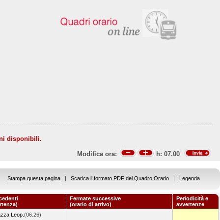
ni disponibili.
Modifica ora:
h:
07.00
Stampa questa pagina
|
Scarica il formato PDF del Quadro Orario
|
Legenda
cedenti
Fermate successive
Periodicità e
artenza)
(orario di arrivo)
avvertenze
azza Leop.
(06.26)