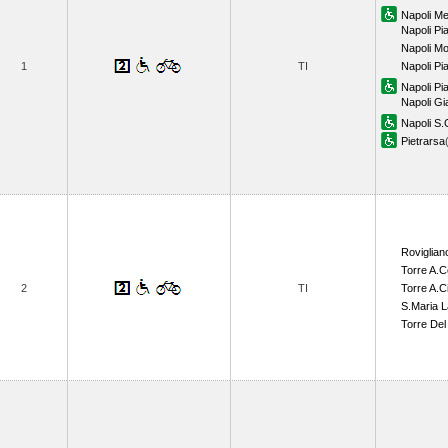
Napoli Me
Napoli P
Napoli M
1
TI
Napoli P
Napoli Pi
Napoli Gi
Napoli S.
Pietrarsa
Roviglian
Torre A.C
2
TI
Torre A.Ci
S.Maria 
Torre De