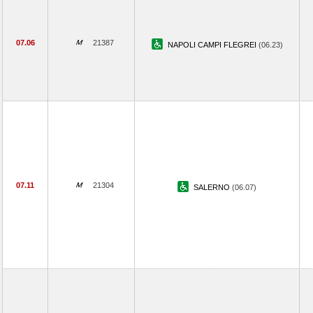
07.06
21387
NAPOLI CAMPI FLEGREI
(06.23)
07.11
21304
SALERNO
(06.07)