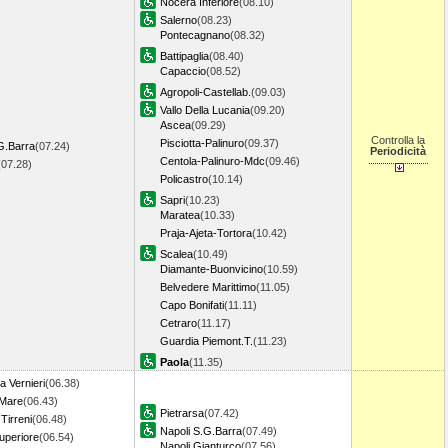
Nocera Inferiore
(08.10)
Salerno
(08.23)
Pontecagnano
(08.32)
Battipaglia
(08.40)
Capaccio
(08.52)
Agropoli-Castellab.
(09.03)
Vallo Della Lucania
(09.20)
Ascea
(09.29)
Controlla la
Pisciotta-Palinuro
(09.37)
G.Barra
(07.24)
Periodicità
Centola-Palinuro-Mdc
(09.46)
(07.28)
Policastro
(10.14)
Sapri
(10.23)
Maratea
(10.33)
Praja-Ajeta-Tortora
(10.42)
Scalea
(10.49)
Diamante-Buonvicino
(10.59)
Belvedere Marittimo
(11.05)
Capo Bonifati
(11.11)
Cetraro
(11.17)
Guardia Piemont.T.
(11.23)
Paola
(11.35)
 Vernieri
(06.38)
 Mare
(06.43)
Pietrarsa
(07.42)
Tirreni
(06.48)
Napoli S.G.Barra
(07.49)
uperiore
(06.54)
Napoli Gianturco
(07.56)