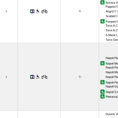
Nocera In
Pagani
(0
2
TI
Angri
(07.
Scafati
(0
Pompei
(0
Torre A.C
Torre A.Ci
S.Maria 
Torre De
Napoli Pi
Napoli Me
Napoli P
Napoli M
1
TI
Napoli P
Napoli Pi
Napoli Gi
Napoli S.
Pietrarsa
Duomo Via