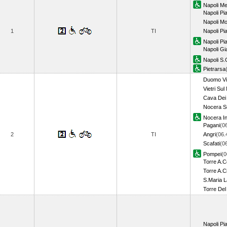
Napoli Me
Napoli P
Napoli M
1
TI
Napoli P
Napoli Pi
Napoli Gi
Napoli S.
Pietrarsa
Duomo Via
Vietri Sul
Cava Dei 
Nocera S
Nocera In
Pagani
(0
2
TI
Angri
(06.
Scafati
(0
Pompei
(0
Torre A.C
Torre A.Ci
S.Maria 
Torre De
Napoli Pi