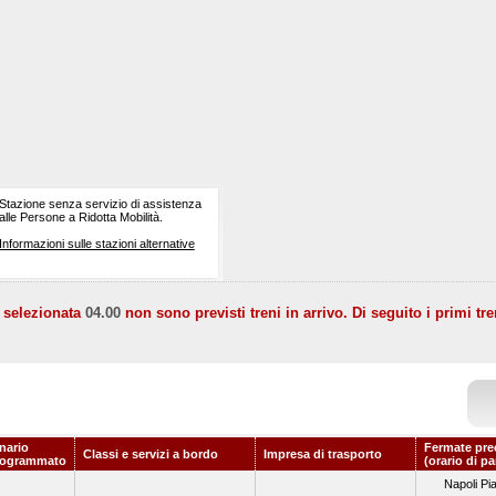
Stazione senza servizio di assistenza
alle Persone a Ridotta Mobilità.
Informazioni sulle stazioni alternative
a selezionata
04.00
non sono previsti treni in arrivo. Di seguito i primi tre
nario
Fermate pre
Classi e servizi a bordo
Impresa di trasporto
rogrammato
(orario di p
Napoli Pi