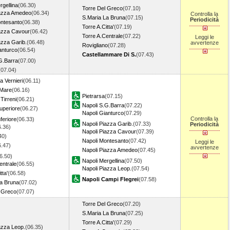
rgellina
(06.30)
Torre Del Greco
(07.10)
iazza Amedeo
(06.34)
Controlla la
S.Maria La Bruna
(07.15)
Periodicità
ontesanto
(06.38)
Torre A.Citta'
(07.19)
iazza Cavour
(06.42)
Torre A.Centrale
(07.22)
Leggi le
azza Garib.
(06.48)
avvertenze
Rovigliano
(07.28)
anturco
(06.54)
Castellammare Di S.
(07.43)
G.Barra
(07.00)
(07.04)
 Vernieri
(06.11)
 Mare
(06.16)
Pietrarsa
(07.15)
Tirreni
(06.21)
Napoli S.G.Barra
(07.22)
uperiore
(06.27)
Napoli Gianturco
(07.29)
Controlla la
feriore
(06.33)
Napoli Piazza Garib.
(07.33)
Periodicità
6.36)
Napoli Piazza Cavour
(07.39)
40)
Napoli Montesanto
(07.42)
Leggi le
6.47)
avvertenze
Napoli Piazza Amedeo
(07.45)
6.50)
Napoli Mergellina
(07.50)
entrale
(06.55)
Napoli Piazza Leop.
(07.54)
tta'
(06.58)
Napoli Campi Flegrei
(07.58)
La Bruna
(07.02)
l Greco
(07.07)
Torre Del Greco
(07.20)
S.Maria La Bruna
(07.25)
Torre A.Citta'
(07.29)
azza Leop.
(06.35)