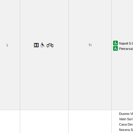
Napoli S.
1
TI
Pietrarsa
Duomo Via
Vietri Sul
Cava Dei 
Nocera S