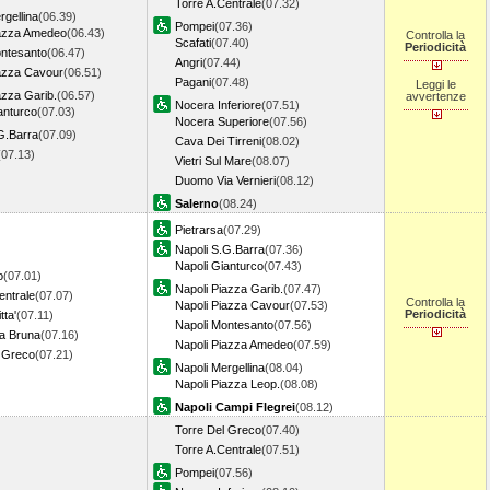
Torre A.Centrale
(07.32)
rgellina
(06.39)
Pompei
(07.36)
iazza Amedeo
(06.43)
Controlla la
Scafati
(07.40)
Periodicità
ontesanto
(06.47)
Angri
(07.44)
iazza Cavour
(06.51)
Pagani
(07.48)
Leggi le
azza Garib.
(06.57)
avvertenze
Nocera Inferiore
(07.51)
anturco
(07.03)
Nocera Superiore
(07.56)
G.Barra
(07.09)
Cava Dei Tirreni
(08.02)
(07.13)
Vietri Sul Mare
(08.07)
Duomo Via Vernieri
(08.12)
Salerno
(08.24)
Pietrarsa
(07.29)
Napoli S.G.Barra
(07.36)
Napoli Gianturco
(07.43)
o
(07.01)
Napoli Piazza Garib.
(07.47)
entrale
(07.07)
Controlla la
Napoli Piazza Cavour
(07.53)
Periodicità
tta'
(07.11)
Napoli Montesanto
(07.56)
La Bruna
(07.16)
Napoli Piazza Amedeo
(07.59)
l Greco
(07.21)
Napoli Mergellina
(08.04)
Napoli Piazza Leop.
(08.08)
Napoli Campi Flegrei
(08.12)
Torre Del Greco
(07.40)
Torre A.Centrale
(07.51)
Pompei
(07.56)