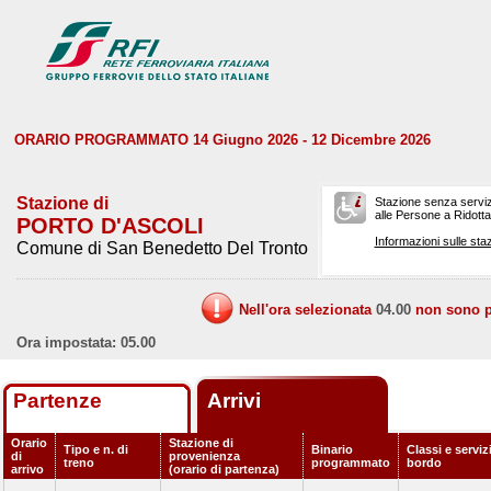
ORARIO PROGRAMMATO 14 Giugno 2026 - 12 Dicembre 2026
Stazione di
Stazione senza serviz
alle Persone a Ridotta 
PORTO D'ASCOLI
Informazioni sulle staz
Comune di San Benedetto Del Tronto
Nell'ora selezionata
04.00
non sono pr
Ora impostata: 05.00
Partenze
Arrivi
Orario
Stazione di
Tipo e n. di
Binario
Classi e serviz
di
provenienza
treno
programmato
bordo
arrivo
(orario di partenza)