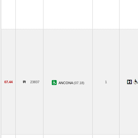
07.44
23837
1
ANCONA
(07.18)