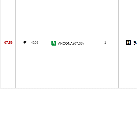
07.56
4209
1
ANCONA
(07.33)