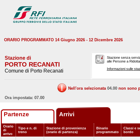
ORARIO PROGRAMMATO 14 Giugno 2026 - 12 Dicembre 2026
Stazione di
Stazione senza serviz
alle Persone a Ridotta 
PORTO RECANATI
Informazioni sulle staz
Comune di Porto Recanati
Nell'ora selezionata
04.00
non sono pr
Ora impostata: 07.00
Partenze
Arrivi
Orario
Tipo e n. di
Stazione di provenienza
Binario
Classi e s
di
treno
(orario di partenza)
programmato
bordo
arrivo