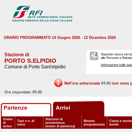
ORARIO PROGRAMMATO 14 Giugno 2026 - 12 Dicembre 2026
Stazione di
Stazione senza serviz
alle Persone a Ridotta 
PORTO S.ELPIDIO
Informazioni sulle staz
Comune di Porto Sant'elpidio
Nell'ora selezionata
04.00
non sono pr
Ora impostata: 05.00
Partenze
Arrivi
Orario
Stazione di
Tipo e n. di
Binario
Classi e serviz
di
provenienza
treno
programmato
bordo
arrivo
(orario di partenza)