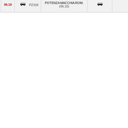
POTENZA MACCHIA ROM.
06.19
PZ318
(06.10)