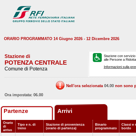
ORARIO PROGRAMMATO 14 Giugno 2026 - 12 Dicembre 2026
Stazione di
Stazione con servizio
alle Persone a Ridotta 
POTENZA CENTRALE
Informazioni sulla pre
Comune di Potenza
Nell'ora selezionata
04.00
non sono pr
Ora impostata: 06.00
Partenze
Arrivi
Orario
Tipo e n. di
Stazione di provenienza
Binario
Classi e 
di
treno
(orario di partenza)
programmato
bordo
arrivo