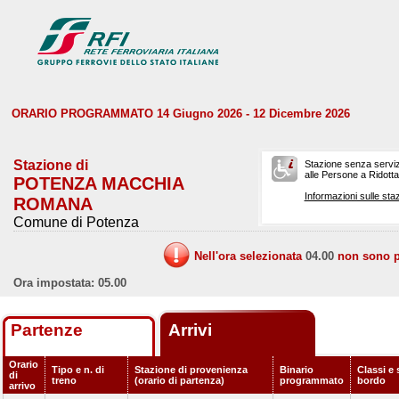
ORARIO PROGRAMMATO 14 Giugno 2026 - 12 Dicembre 2026
Stazione di
Stazione senza serviz
alle Persone a Ridotta 
POTENZA MACCHIA
Informazioni sulle staz
ROMANA
Comune di Potenza
Nell'ora selezionata
04.00
non sono pr
Ora impostata: 05.00
Partenze
Arrivi
Orario
Tipo e n. di
Stazione di provenienza
Binario
Classi e 
di
treno
(orario di partenza)
programmato
bordo
arrivo