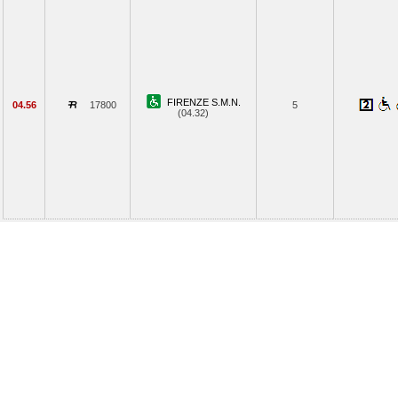
FIRENZE S.M.N.
04.56
17800
5
(04.32)