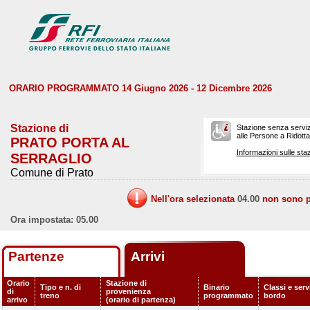
ORARIO PROGRAMMATO 14 Giugno 2026 - 12 Dicembre 2026
Stazione di
Stazione senza serviz
alle Persone a Ridotta 
PRATO PORTA AL
Informazioni sulle staz
SERRAGLIO
Comune di Prato
Nell'ora selezionata
04.00
non sono pr
Ora impostata: 05.00
Partenze
Arrivi
Orario
Stazione di
Tipo e n. di
Binario
Classi e serv
di
provenienza
treno
programmato
bordo
arrivo
(orario di partenza)