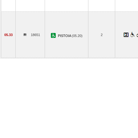
05.33
18651
2
PISTOIA
(05.20)