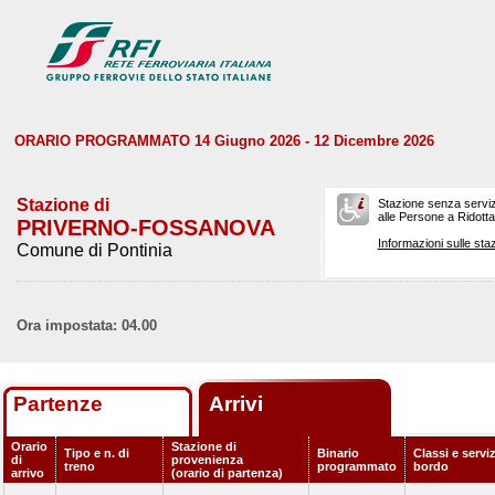
ORARIO PROGRAMMATO 14 Giugno 2026 - 12 Dicembre 2026
Stazione di
Stazione senza serviz
alle Persone a Ridotta 
PRIVERNO-FOSSANOVA
Informazioni sulle staz
Comune di Pontinia
Ora impostata: 04.00
Partenze
Arrivi
Orario
Stazione di
Tipo e n. di
Binario
Classi e serviz
di
provenienza
treno
programmato
bordo
arrivo
(orario di partenza)