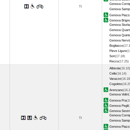
Genova Cornig
TI
Genova Sampi
Genova Piazza
Genova Brigno
Genova Sturla
Genova Quart
Genova Quint
Genova Nervi
Bogliasco
(17.
Pieve Ligure
(1
Sori
(17.18)
Recco
(17.25
Albisola
(16.10
Celle
(16.14)
Varazze
(16.18
Cogoleto
(16.2
Arenzano
(16.
Genova Voltri
(
Genova Pra
(1
Genova Pegli
(
Genova Sestri 
Genova Cornig
TI
Genova Sampi
Genova Piazza