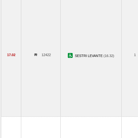
17.02
12422
1
SESTRI LEVANTE
(16.32)