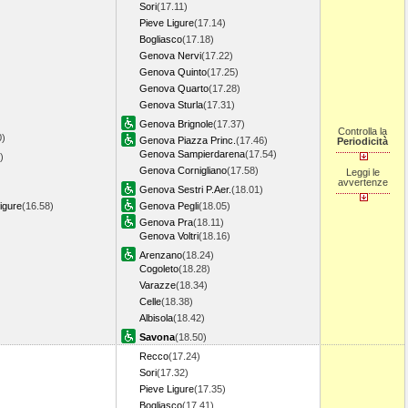
Sori
(17.11)
Pieve Ligure
(17.14)
Bogliasco
(17.18)
Genova Nervi
(17.22)
Genova Quinto
(17.25)
Genova Quarto
(17.28)
Genova Sturla
(17.31)
Genova Brignole
(17.37)
Controlla la
0)
Genova Piazza Princ.
(17.46)
Periodicità
Genova Sampierdarena
(17.54)
)
Genova Cornigliano
(17.58)
Leggi le
avvertenze
Genova Sestri P.Aer.
(18.01)
igure
(16.58)
Genova Pegli
(18.05)
Genova Pra
(18.11)
Genova Voltri
(18.16)
Arenzano
(18.24)
Cogoleto
(18.28)
Varazze
(18.34)
Celle
(18.38)
Albisola
(18.42)
Savona
(18.50)
Recco
(17.24)
Sori
(17.32)
Pieve Ligure
(17.35)
Bogliasco
(17.41)