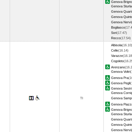
Genova Brigno
Genova Sturla
Genova Quart
Genova Quint
Genova Nervi
Bogliasco
(17.
Sori
(17.47)
Recco
(17.54
Albisola
(16.10
Celle
(16.14)
Varazze
(16.18
Cogoleto
(16.2
Arenzano
(16.
Genova Voltri
(
Genova Pra
(1
Genova Pegli
(
Genova Sestri 
Genova Cornig
TI
Genova Sampi
Genova Piazza
Genova Brigno
Genova Sturla
Genova Quart
Genova Quint
Genova Nervi