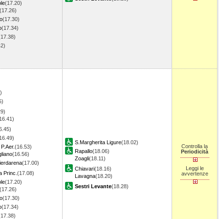
le
(17.20)
(17.26)
o
(17.30)
o
(17.34)
(17.38)
42)
)
)
)
5)
29)
16.41)
6.45)
16.49)
S.Margherita Ligure
(18.02)
Controlla la
P.Aer.
(16.53)
Rapallo
(18.06)
Periodicità
liano
(16.56)
Zoagli
(18.11)
erdarena
(17.00)
Leggi le
Chiavari
(18.16)
 Princ.
(17.08)
avvertenze
Lavagna
(18.20)
le
(17.20)
Sestri Levante
(18.28)
(17.26)
o
(17.30)
o
(17.34)
(17.38)