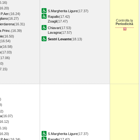
6.16)
16.20)
S.Margherita Ligure
(17.37)
P.Aer.
(16.24)
Rapallo
(17.42)
liano
(16.27)
Controlla la
Zoagli
(17.47)
Periodicità
erdarena
(16.31)
Chiavari
(17.53)
 Princ.
(16.39)
Lavagna
(17.57)
le
(16.50)
Sestri Levante
(18.13)
(16.54)
o
(16.58)
o
(17.03)
(17.06)
10)
7.15)
)
)
)
8)
02)
ma
(16.07)
16.12)
6.16)
16.20)
S.Margherita Ligure
(17.37)
P.Aer.
(16.24)
Rapallo
(17.42)