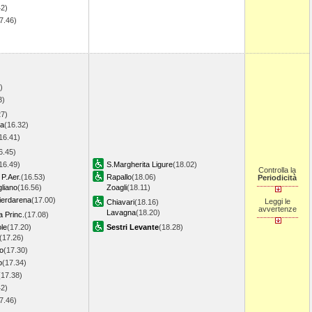
42)
7.46)
)
)
)
3)
27)
ma
(16.32)
16.41)
6.45)
16.49)
S.Margherita Ligure
(18.02)
Controlla la
P.Aer.
(16.53)
Rapallo
(18.06)
Periodicità
liano
(16.56)
Zoagli
(18.11)
erdarena
(17.00)
Leggi le
Chiavari
(18.16)
avvertenze
Lavagna
(18.20)
 Princ.
(17.08)
le
(17.20)
Sestri Levante
(18.28)
(17.26)
o
(17.30)
o
(17.34)
(17.38)
42)
7.46)