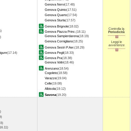
Genova Nervi
(17.48)
Genova Quinto
(17.51)
Genova Quarto
(17.54)
Genova Sturla
(17.57)
Genova Brignole
(18.02)
Controlla la
5)
Genova Piazza Princ.
(18.11)
Periodicità
Genova Sampierdarena
(18.19)
)
Genova Cornigliano
(18.25)
Leggi le
avvertenze
Genova Sestri P.Aer.
(18.29)
igure
(17.14)
Genova Pegli
(18.33)
Genova Pra
(18.38)
Genova Voltri
(18.46)
Arenzano
(18.54)
Cogoleto
(18.58)
Varazze
(19.04)
Celle
(19.08)
Albisola
(19.12)
Savona
(19.20)
)
)
9)
03)
16.11)