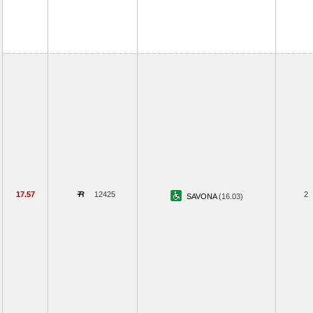
17.57
12425
2
SAVONA
(16.03)