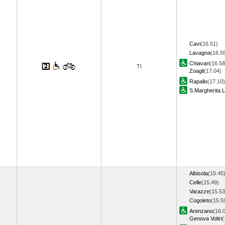
Cavi
(16.51)
Lavagna
(16.5
Chiavari
(16.58
TI
Zoagli
(17.04)
Rapallo
(17.10)
S.Margherita L
Albisola
(15.45
Celle
(15.49)
Varazze
(15.53
Cogoleto
(15.5
Arenzano
(16.
Genova Voltri
(