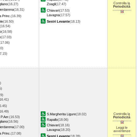
Controlla la
liano
(16.27)
Zoagli
(17.47)
Periodicità
erdarena
(16.31)
Chiavari
(17.53)
Lavagna
(17.57)
 Princ.
(16.39)
le
(16.50)
Sestri Levante
(18.13)
(16.54)
o
(16.58)
o
(17.03)
(17.06)
10)
7.15)
)
)
)
5)
29)
16.41)
6.45)
16.49)
Controlla la
S.Margherita Ligure
(18.02)
P.Aer.
(16.53)
Periodicità
Rapallo
(18.06)
liano
(16.56)
Chiavari
(18.16)
erdarena
(17.00)
Leggi le
Lavagna
(18.20)
avvertenze
 Princ.
(17.08)
Sestri Levante
(18.28)