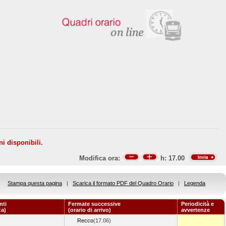
ni disponibili.
Modifica ora:
h:
17.00
Stampa questa pagina
|
Scarica il formato PDF del Quadro Orario
|
Legenda
nti
Fermate successive
Periodicità e
za)
(orario di arrivo)
avvertenze
Recco
(17.06)