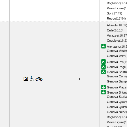
Bogliasco
(17.
Pieve Ligure
(1
Sori
(17.49)
Recco
(17.54
Albisola
(16.09
Celle
(16.13)
Varazze
(16.17
Cogoleto
(16.2
Arenzano
(16.
Genova Vesi
Genova Voltri
(
Genova Pra
(1
Genova Pegli
(
Genova Sestri 
Genova Cornig
TI
Genova Sampi
Genova Piazza
Genova Brigno
Genova Sturla
Genova Quart
Genova Quint
Genova Nervi
Bogliasco
(17.
Pieve Ligure
(1