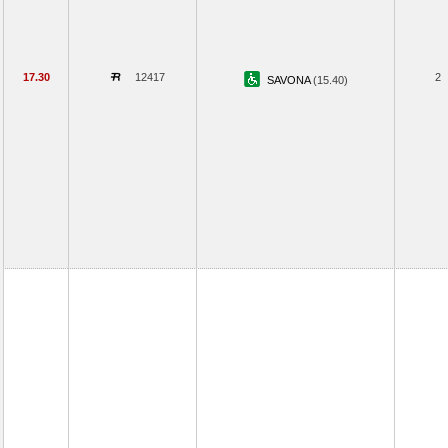
17.30
12417
2
SAVONA
(15.40)