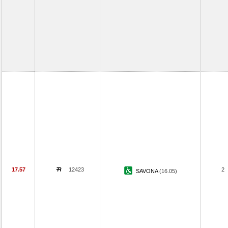
17.57
12423
2
SAVONA
(16.05)