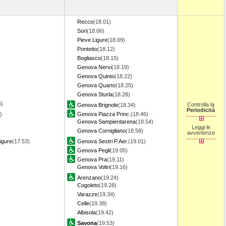
)
Recco
(18.01)
Sori
(18.06)
Pieve Ligure
(18.09)
Pontetto
(18.12)
Bogliasco
(18.15)
Genova Nervi
(18.19)
Genova Quinto
(18.22)
Genova Quarto
(18.25)
Genova Sturla
(18.28)
6)
Controlla la
Genova Brignole
(18.34)
Periodicità
)
Genova Piazza Princ.
(18.46)
Genova Sampierdarena
(18.54)
Leggi le
Genova Cornigliano
(18.58)
avvertenze
igure
(17.53)
Genova Sestri P.Aer.
(19.01)
Genova Pegli
(19.05)
Genova Pra
(19.11)
Genova Voltri
(19.16)
Arenzano
(19.24)
Cogoleto
(19.28)
Varazze
(19.34)
Celle
(19.38)
Albisola
(19.42)
Savona
(19.53)