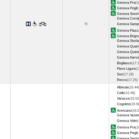
Genova Pra
(1
Genova Pegli
(
Genova Sestri 
Genova Cornig
TI
Genova Sampi
Genova Piazza
Genova Brigno
Genova Sturla
Genova Quart
Genova Quint
Genova Nervi
Bogliasco
(17.
Pieve Ligure
(1
Sori
(17.18)
Recco
(17.25
Albisola
(15.44
Celle
(15.48)
Varazze
(15.52
Cogoleto
(15.5
Arenzano
(16.
Genova Vesi
Genova Voltri
(
Genova Pra
(1
Genova Pegli
(
Genova Sestri 