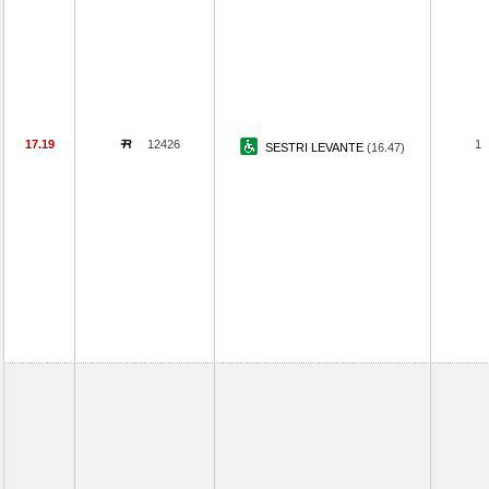
17.19
12426
1
SESTRI LEVANTE
(16.47)