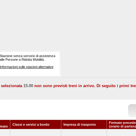
Stazione senza servizio di assistenza
alle Persone a Ridotta Mobilità.
Informazioni sulle stazioni alternative
a selezionata
15.00
non sono previsti treni in arrivo. Di seguito i primi tre
Fermate precede
Classi e servizi a bordo
Impresa di trasporto
mato
(orario di parten