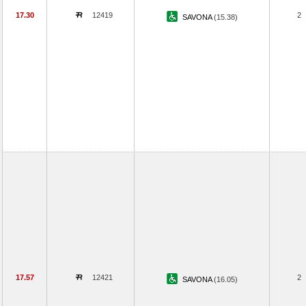
17.30
12419
2
SAVONA
(15.38)
17.57
12421
2
SAVONA
(16.05)