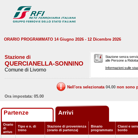
ORARIO PROGRAMMATO 14 Giugno 2026 - 12 Dicembre 2026
Stazione di
Stazione senza serviz
alle Persone a Ridotta 
QUERCIANELLA-SONNINO
Informazioni sulle staz
Comune di Livorno
Nell'ora selezionata
04.00
non sono pr
Ora impostata: 05.00
Partenze
Arrivi
Orario
Tipo e n. di
Stazione di provenienza
Binario
Classi e serv
di
treno
(orario di partenza)
programmato
bordo
arrivo