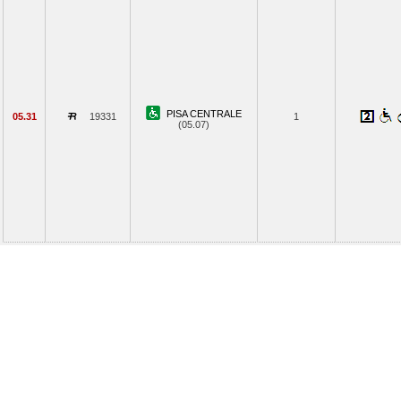
PISA CENTRALE
05.31
19331
1
(05.07)