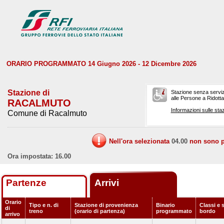
ORARIO PROGRAMMATO 14 Giugno 2026 - 12 Dicembre 2026
Stazione di
Stazione senza serviz
alle Persone a Ridotta 
RACALMUTO
Informazioni sulle staz
Comune di Racalmuto
Nell'ora selezionata
04.00
non sono pr
Ora impostata: 16.00
Partenze
Arrivi
Orario
Tipo e n. di
Stazione di provenienza
Binario
Classi e s
di
treno
(orario di partenza)
programmato
bordo
arrivo