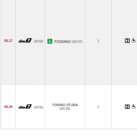
05.17
1
26700
FOSSANO
(04.57)
TORINO STURA
05.35
2
26750
(04.50)