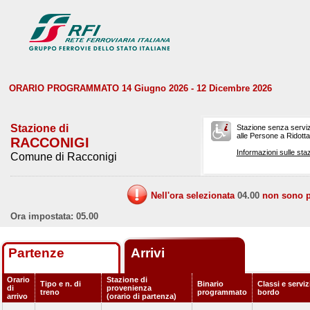
ORARIO PROGRAMMATO 14 Giugno 2026 - 12 Dicembre 2026
Stazione di
Stazione senza serviz
alle Persone a Ridotta 
RACCONIGI
Informazioni sulle staz
Comune di Racconigi
Nell'ora selezionata
04.00
non sono pr
Ora impostata: 05.00
Partenze
Arrivi
Orario
Stazione di
Tipo e n. di
Binario
Classi e serviz
di
provenienza
treno
programmato
bordo
arrivo
(orario di partenza)