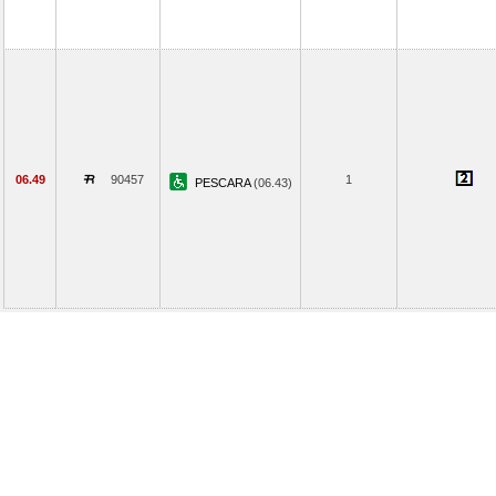
06.49
90457
1
PESCARA
(06.43)