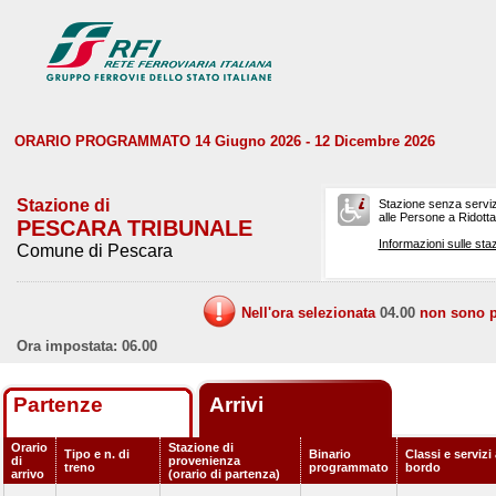
ORARIO PROGRAMMATO 14 Giugno 2026 - 12 Dicembre 2026
Stazione di
Stazione senza serviz
alle Persone a Ridotta 
PESCARA TRIBUNALE
Informazioni sulle staz
Comune di Pescara
Nell'ora selezionata
04.00
non sono pr
Ora impostata: 06.00
Partenze
Arrivi
Orario
Stazione di
Tipo e n. di
Binario
Classi e servizi
di
provenienza
treno
programmato
bordo
arrivo
(orario di partenza)