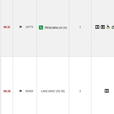
06.11
19773
1
PESCARA
(06.05)
06.16
90458
LANCIANO (05.39)
2