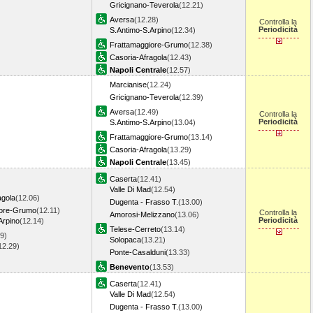
Gricignano-Teverola
(12.21)
Aversa
(12.28)
Controlla la
Periodicità
S.Antimo-S.Arpino
(12.34)
Frattamaggiore-Grumo
(12.38)
Casoria-Afragola
(12.43)
Napoli Centrale
(12.57)
Marcianise
(12.24)
Gricignano-Teverola
(12.39)
Aversa
(12.49)
Controlla la
Periodicità
S.Antimo-S.Arpino
(13.04)
Frattamaggiore-Grumo
(13.14)
Casoria-Afragola
(13.29)
Napoli Centrale
(13.45)
Caserta
(12.41)
Valle Di Mad
(12.54)
agola
(12.06)
Dugenta - Frasso T.
(13.00)
iore-Grumo
(12.11)
Controlla la
Amorosi-Melizzano
(13.06)
Periodicità
Arpino
(12.14)
Telese-Cerreto
(13.14)
9)
Solopaca
(13.21)
12.29)
Ponte-Casalduni
(13.33)
Benevento
(13.53)
Caserta
(12.41)
Valle Di Mad
(12.54)
Dugenta - Frasso T.
(13.00)