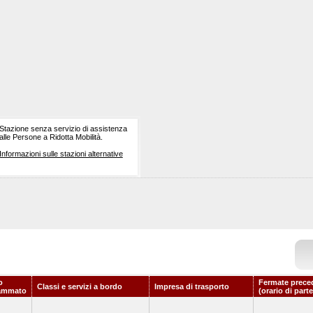
Stazione senza servizio di assistenza
alle Persone a Ridotta Mobilità.
Informazioni sulle stazioni alternative
o
Fermate prece
Classi e servizi a bordo
Impresa di trasporto
ammato
(orario di part