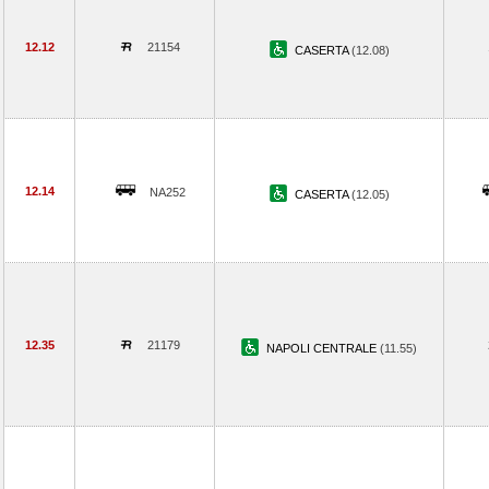
12.12
21154
CASERTA
(12.08)
12.14
NA252
CASERTA
(12.05)
12.35
21179
NAPOLI CENTRALE
(11.55)