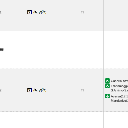
1
TI
Casoria-Afr
Frattamagg
2
TI
S.Antimo-S.
Aversa
(12.1
Marcianise
(