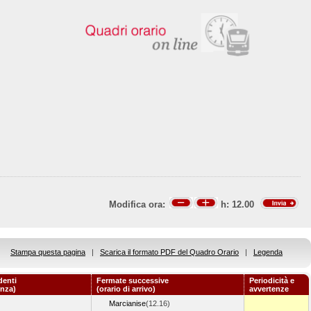
Modifica ora:
h:
12.00
Stampa questa pagina
|
Scarica il formato PDF del Quadro Orario
|
Legenda
denti
Fermate successive
Periodicità e
enza)
(orario di arrivo)
avvertenze
Marcianise
(12.16)