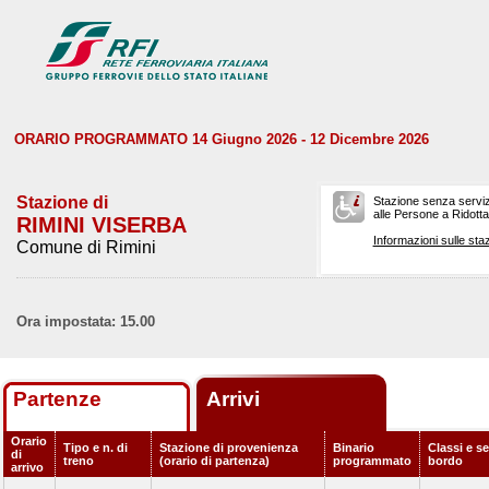
ORARIO PROGRAMMATO 14 Giugno 2026 - 12 Dicembre 2026
Stazione di
Stazione senza serviz
alle Persone a Ridotta 
RIMINI VISERBA
Informazioni sulle staz
Comune di Rimini
Ora impostata: 15.00
Partenze
Arrivi
Orario
Tipo e n. di
Stazione di provenienza
Binario
Classi e se
di
treno
(orario di partenza)
programmato
bordo
arrivo