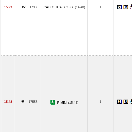
15.23
1738
CATTOLICA-S.G.-G.
(14.40)
1
15.48
17556
1
RIMINI
(15.43)