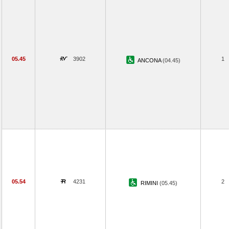
05.45
3902
1
ANCONA
(04.45)
05.54
4231
2
RIMINI
(05.45)