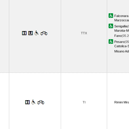
Falconara 
Marzocca
Senigallia
(
Marotta-M
TTX
Fano
(05.2
Pesaro
(05
Cattolica-
Misano Adr
TI
Rimini Mi