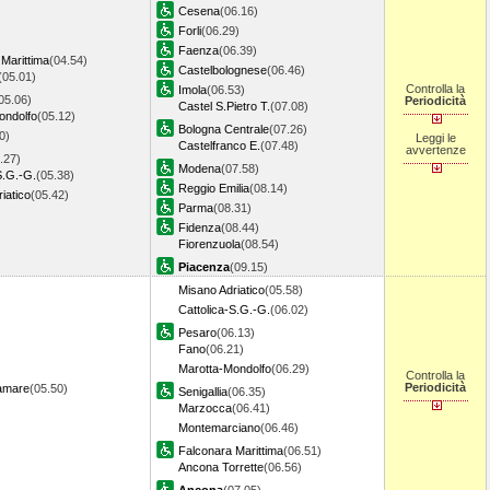
Cesena
(06.16)
Forli
(06.29)
Faenza
(06.39)
Marittima
(04.54)
Castelbolognese
(06.46)
(05.01)
Controlla la
Imola
(06.53)
05.06)
Periodicità
Castel S.Pietro T.
(07.08)
ondolfo
(05.12)
Bologna Centrale
(07.26)
0)
Leggi le
Castelfranco E.
(07.48)
avvertenze
.27)
Modena
(07.58)
S.G.-G.
(05.38)
Reggio Emilia
(08.14)
iatico
(05.42)
Parma
(08.31)
Fidenza
(08.44)
Fiorenzuola
(08.54)
Piacenza
(09.15)
Misano Adriatico
(05.58)
Cattolica-S.G.-G.
(06.02)
Pesaro
(06.13)
Fano
(06.21)
Marotta-Mondolfo
(06.29)
Controlla la
Periodicità
ramare
(05.50)
Senigallia
(06.35)
Marzocca
(06.41)
Montemarciano
(06.46)
Falconara Marittima
(06.51)
Ancona Torrette
(06.56)