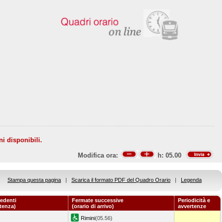
ni disponibili.
Modifica ora:
h:
05.00
Stampa questa pagina
|
Scarica il formato PDF del Quadro Orario
|
Legenda
edenti
Fermate successive
Periodicità e
rtenza)
(orario di arrivo)
avvertenze
Rimini
(05.56)