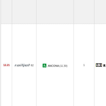
12.21
1
82
ANCONA
(11.30)