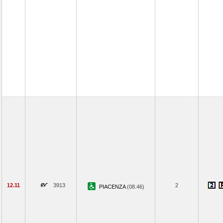
12.11
3913
2
PIACENZA
(08.46)