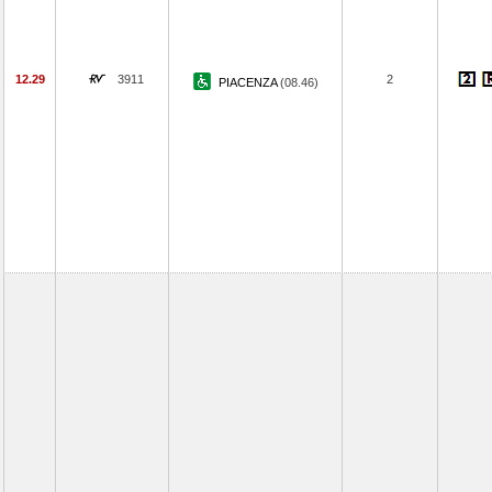
12.29
3911
2
PIACENZA
(08.46)