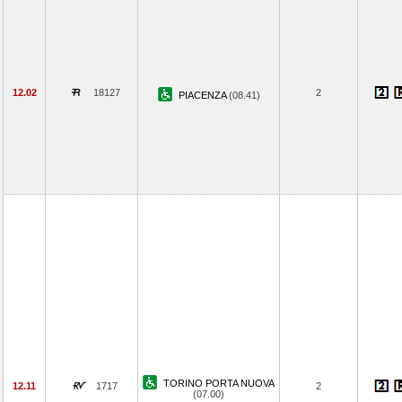
12.02
18127
2
PIACENZA
(08.41)
TORINO PORTA NUOVA
12.11
1717
2
(07.00)