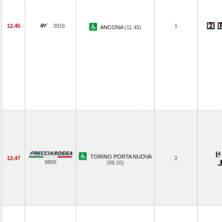
12.45
3916
1
ANCONA
(11.45)
TORINO PORTA NUOVA
12.47
2
9805
(09.10)