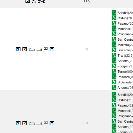
TTX
Brindisi
(20
Ostuni
(20.
Fasano
(20
Monopoli
(
Polignano 
Bari Centr
Molfetta
(2
TI
Bisceglie
(
Trani
(22.2
Barletta
(22
Foggia
(23
Termoli
(00
Pescara
(0
S.Benedett
Ancona
(0
Brindisi
(20
Ostuni
(21.
Fasano
(21
Monopoli
(
Polignano 
Bari Centr
TI
Barletta
(22
Foggia
(23