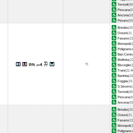
Termoli
(00
Pescara
(0
Ancona
(03
Pesaro
(0
Brindisi
(20
Ostuni
(21.
Fasano
(21
Monopoli
(
Polignano 
Bari Centr
Molfetta
(2
TI
Bisceglie
(
Trani
(22.4
Barletta
(22
Foggia
(23
S.Severo
(
Termoli
(00
Pescara
(0
Ancona
(0
Brindisi
(20
Ostuni
(21.
Fasano
(21
Monopoli
(
Polignano 