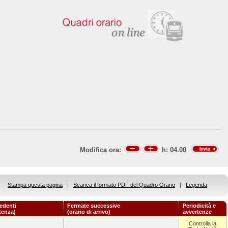
Modifica ora:
h:
04.00
Stampa questa pagina
|
Scarica il formato PDF del Quadro Orario
|
Legenda
edenti
Fermate successive
Periodicità e
rtenza)
(orario di arrivo)
avvertenze
Controlla la