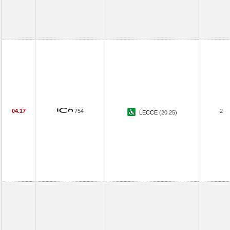
04.17
754
2
LECCE
(20.25)