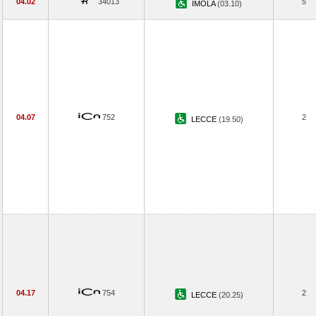
04.02
34013
5
IMOLA
(03.10)
04.07
752
2
LECCE
(19.50)
04.17
754
2
LECCE
(20.25)