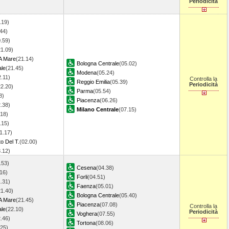
Periodicità
.19)
44)
.59)
21.09)
A Mare
(21.14)
Bologna Centrale
(05.02)
ale
(21.45)
Modena
(05.24)
2.11)
Controlla la
Reggio Emilia
(05.39)
Periodicità
22.20)
Parma
(05.54)
8)
Piacenza
(06.26)
.38)
Milano Centrale
(07.15)
.18)
.15)
1.17)
o Del T.
(02.00)
3.12)
.53)
Cesena
(04.38)
16)
Forli
(04.51)
.31)
Faenza
(05.01)
21.40)
Bologna Centrale
(05.40)
A Mare
(21.45)
Piacenza
(07.08)
Controlla la
ale
(22.10)
Periodicità
Voghera
(07.55)
.46)
Tortona
(08.06)
.25)