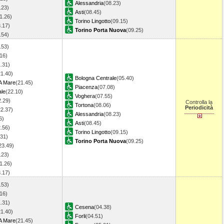
Alessandria
(08.23)
.23)
Asti
(08.45)
1.26)
Torino Lingotto
(09.15)
.17)
Torino Porta Nuova
(09.25)
3.54)
.53)
16)
.31)
21.40)
Bologna Centrale
(05.40)
A Mare
(21.45)
Piacenza
(07.08)
ale
(22.10)
Voghera
(07.55)
2.29)
Controlla la
Tortona
(08.06)
Periodicità
22.37)
Alessandria
(08.23)
6)
Asti
(08.45)
.56)
Torino Lingotto
(09.15)
.31)
Torino Porta Nuova
(09.25)
23.49)
.23)
1.26)
3.17)
.53)
16)
.31)
Cesena
(04.38)
21.40)
Forli
(04.51)
A Mare
(21.45)