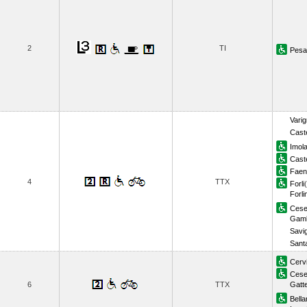
2
TI
Pesa
Vari
Caste
Imol
Cast
Faen
4
TTX
Forli
Forli
Ces
Gamb
Savi
Sant
Cervi
Cese
6
TTX
Gatt
Bella