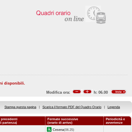
ni disponibili.
Modifica ora:
h:
06.00
Stampa questa pagina
|
Scarica il formato PDF del Quadro Orario
|
Legenda
 precedenti
Fermate successive
Periodicità e
di partenza)
(orario di arrivo)
avvertenze
Cesena
(06.25)