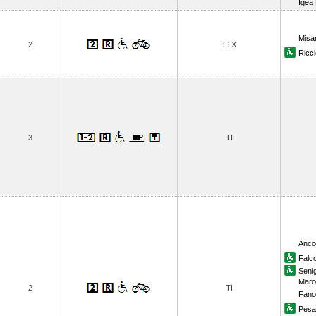
Igea
Misan
2
TTX
Ricc
3
TI
Anco
Falc
Senig
Maro
2
TI
Fano
Pesa