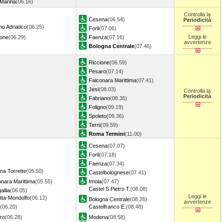
 Marina
(06.16)
Controlla la
Cesena
(06.54)
Periodicità
o Adriatico
(06.25)
Forli
(07.06)
Leggi le
ione
(06.29)
Faenza
(07.16)
avvertenze
Bologna Centrale
(07.46)
Riccione
(06.59)
Pesaro
(07.14)
Falconara Marittima
(07.41)
Jesi
(08.03)
Controlla la
Periodicità
Fabriano
(08.35)
Foligno
(09.19)
Spoleto
(09.36)
Terni
(09.59)
Roma Termini
(11.00)
Cesena
(07.07)
Forli
(07.18)
Faenza
(07.34)
na Torrette
(05.50)
Castelbolognese
(07.41)
onara Marittima
(05.55)
Imola
(07.47)
Castel S.Pietro T.
(08.08)
allia
(06.05)
Leggi le
tta-Mondolfo
(06.12)
Bologna Centrale
(08.26)
avvertenze
(06.20)
Castelfranco E.
(08.48)
ro
(06.28)
Modena
(08.58)