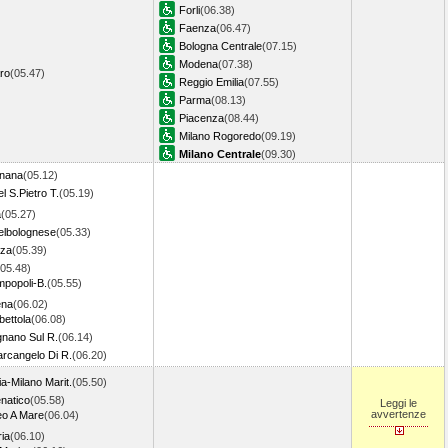
Forli
(06.38)
Faenza
(06.47)
Bologna Centrale
(07.15)
Modena
(07.38)
ro
(05.47)
Reggio Emilia
(07.55)
Parma
(08.13)
Piacenza
(08.44)
Milano Rogoredo
(09.19)
Milano Centrale
(09.30)
gnana
(05.12)
l S.Pietro T.
(05.19)
a
(05.27)
elbolognese
(05.33)
za
(05.39)
(05.48)
mpopoli-B.
(05.55)
ena
(06.02)
ettola
(06.08)
gnano Sul R.
(06.14)
arcangelo Di R.
(06.20)
a-Milano Marit.
(05.50)
natico
(05.58)
Leggi le
avvertenze
eo A Mare
(06.04)
ria
(06.10)