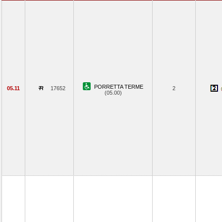
PORRETTA TERME
05.11
17652
2
(05.00)