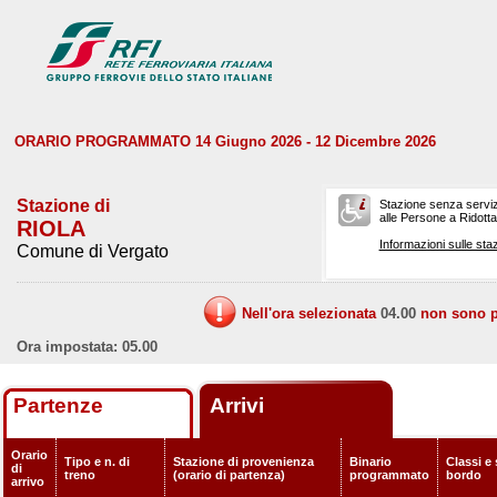
ORARIO PROGRAMMATO 14 Giugno 2026 - 12 Dicembre 2026
Stazione di
Stazione senza serviz
alle Persone a Ridotta 
RIOLA
Informazioni sulle staz
Comune di Vergato
Nell'ora selezionata
04.00
non sono pr
Ora impostata: 05.00
Partenze
Arrivi
Orario
Tipo e n. di
Stazione di provenienza
Binario
Classi e 
di
treno
(orario di partenza)
programmato
bordo
arrivo