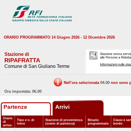
ORARIO PROGRAMMATO 14 Giugno 2026 - 12 Dicembre 2026
Stazione di
Stazione senza serviz
alle Persone a Ridotta 
RIPAFRATTA
Informazioni sulle staz
Comune di San Giuliano Terme
Nell'ora selezionata
04.00
non sono pr
Ora impostata: 06.00
Partenze
Arrivi
Orario
Tipo e n. di
Stazione di provenienza
Binario
Classi e ser
di
treno
(orario di partenza)
programmato
bordo
arrivo