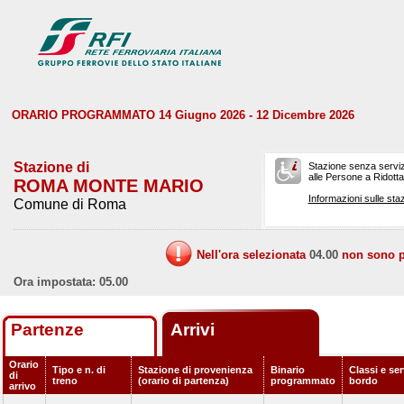
ORARIO PROGRAMMATO 14 Giugno 2026 - 12 Dicembre 2026
Stazione di
Stazione senza serviz
alle Persone a Ridotta 
ROMA MONTE MARIO
Informazioni sulle staz
Comune di Roma
Nell'ora selezionata
04.00
non sono pr
Ora impostata: 05.00
Partenze
Arrivi
Orario
Tipo e n. di
Stazione di provenienza
Binario
Classi e ser
di
treno
(orario di partenza)
programmato
bordo
arrivo