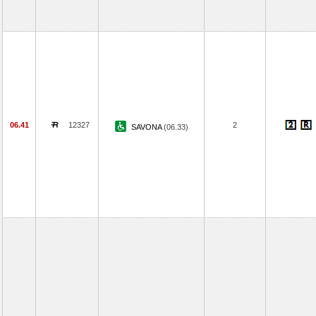
06.41
12327
2
SAVONA
(06.33)