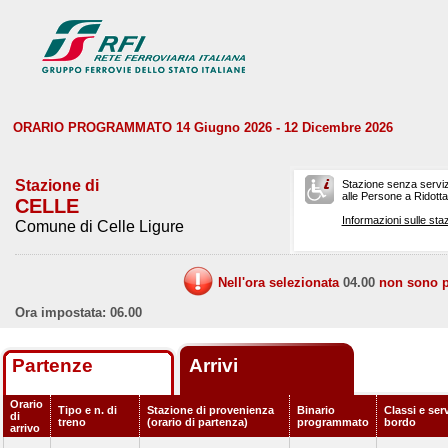
ORARIO PROGRAMMATO 14 Giugno 2026 - 12 Dicembre 2026
Stazione di
Stazione senza serviz
alle Persone a Ridotta 
CELLE
Informazioni sulle staz
Comune di Celle Ligure
Nell'ora selezionata
04.00
non sono pr
Ora impostata: 06.00
Partenze
Arrivi
Orario
Tipo e n. di
Stazione di provenienza
Binario
Classi e serv
di
treno
(orario di partenza)
programmato
bordo
arrivo