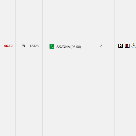
06.10
12323
2
SAVONA
(06.00)