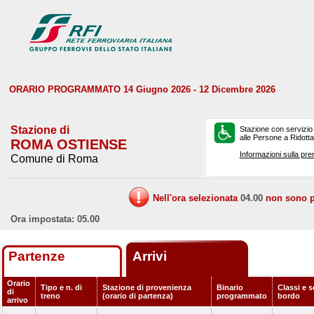
ORARIO PROGRAMMATO 14 Giugno 2026 - 12 Dicembre 2026
Stazione di
Stazione con servizio
alle Persone a Ridotta 
ROMA OSTIENSE
Informazioni sulla pre
Comune di Roma
Nell'ora selezionata
04.00
non sono pr
Ora impostata: 05.00
Partenze
Arrivi
Orario
Tipo e n. di
Stazione di provenienza
Binario
Classi e s
di
treno
(orario di partenza)
programmato
bordo
arrivo