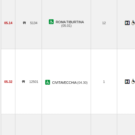
ROMA TIBURTINA
05.14
5134
12
(05.01)
05.32
12501
1
CIVITAVECCHIA
(04.30)