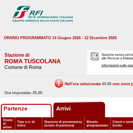
ORARIO PROGRAMMATO 14 Giugno 2026 - 12 Dicembre 2026
Stazione di
Stazione senza serviz
alle Persone a Ridotta 
ROMA TUSCOLANA
Informazioni sulle staz
Comune di Roma
Nell'ora selezionata
04.00
non sono pr
Ora impostata: 05.00
Partenze
Arrivi
Orario
Tipo e n. di
Stazione di provenienza
Binario
Classi e servi
di
treno
(orario di partenza)
programmato
bordo
arrivo