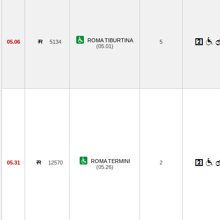
ROMA TIBURTINA
05.06
5134
5
(05.01)
ROMA TERMINI
05.31
12570
2
(05.26)