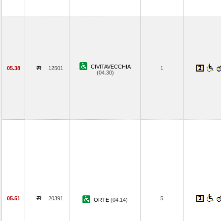
CIVITAVECCHIA
05.38
12501
1
(04.30)
05.51
20391
5
ORTE
(04.14)