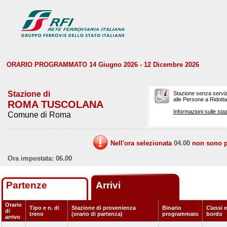
ORARIO PROGRAMMATO 14 Giugno 2026 - 12 Dicembre 2026
Stazione di
Stazione senza serviz
alle Persone a Ridotta 
ROMA TUSCOLANA
Informazioni sulle staz
Comune di Roma
Nell'ora selezionata
04.00
non sono pr
Ora impostata: 06.00
Partenze
Arrivi
Orario
Tipo e n. di
Stazione di provenienza
Binario
Classi e
di
treno
(orario di partenza)
programmato
bordo
arrivo