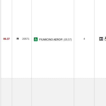
06.37
20571
4
FIUMICINO AEROP.
(05.57)