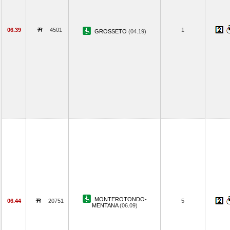
06.39
4501
1
GROSSETO
(04.19)
MONTEROTONDO-
06.44
20751
5
MENTANA
(06.09)