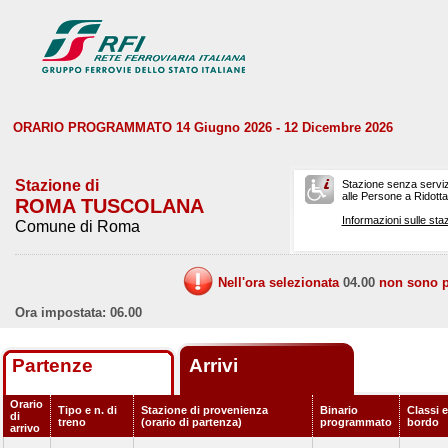
ORARIO PROGRAMMATO 14 Giugno 2026 - 12 Dicembre 2026
Stazione di
Stazione senza serviz
alle Persone a Ridotta 
ROMA TUSCOLANA
Informazioni sulle staz
Comune di Roma
Nell'ora selezionata
04.00
non sono pr
Ora impostata: 06.00
Partenze
Arrivi
Orario
Tipo e n. di
Stazione di provenienza
Binario
Classi e
di
treno
(orario di partenza)
programmato
bordo
arrivo