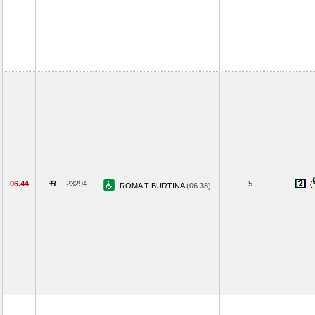
06.44
23294
5
ROMA TIBURTINA
(06.38)