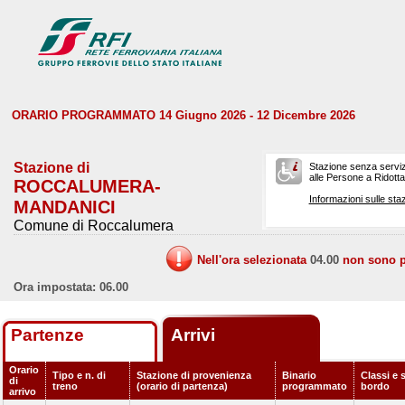
ORARIO PROGRAMMATO 14 Giugno 2026 - 12 Dicembre 2026
Stazione di
Stazione senza serviz
alle Persone a Ridotta 
ROCCALUMERA-
Informazioni sulle staz
MANDANICI
Comune di Roccalumera
Nell'ora selezionata
04.00
non sono pr
Ora impostata: 06.00
Partenze
Arrivi
Orario
Tipo e n. di
Stazione di provenienza
Binario
Classi e s
di
treno
(orario di partenza)
programmato
bordo
arrivo