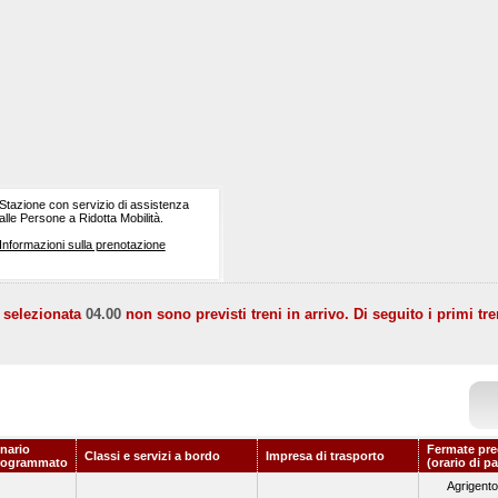
Stazione con servizio di assistenza
alle Persone a Ridotta Mobilità.
Informazioni sulla prenotazione
a selezionata
04.00
non sono previsti treni in arrivo. Di seguito i primi tre
nario
Fermate pre
Classi e servizi a bordo
Impresa di trasporto
rogrammato
(orario di p
Agrigent