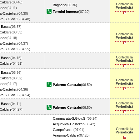
Caldare
(03.46)
Controlla la
Bagheria
(06.36)
Periodicità
anco
(04.11)
Termini Imerese
(07.20)
-Castelter.
(04.30)
a-S.Giov.G.
(04.48)
o Bassa
(03.37)
Caldare
(03.53)
Controlla la
Periodicità
anco
(04.18)
-Castelter.
(04.37)
a-S.Giov.G.
(04.55)
Controlla la
o Bassa
(04.15)
Periodicità
Caldare
(04.31)
o Bassa
(03.36)
Caldare
(03.52)
Controlla la
Periodicità
anco
(04.17)
Palermo Centrale
(06.50)
-Castelter.
(04.36)
a-S.Giov.G.
(04.54)
Controlla la
o Bassa
(04.11)
Periodicità
Palermo Centrale
(06.50)
Caldare
(04.27)
Cammarata-S.Giov.G.
(06.24)
Acquaviva-Castelter.
(06.42)
Controlla la
Campofranco
(07.01)
Periodicità
Aragona-Caldare
(07.26)