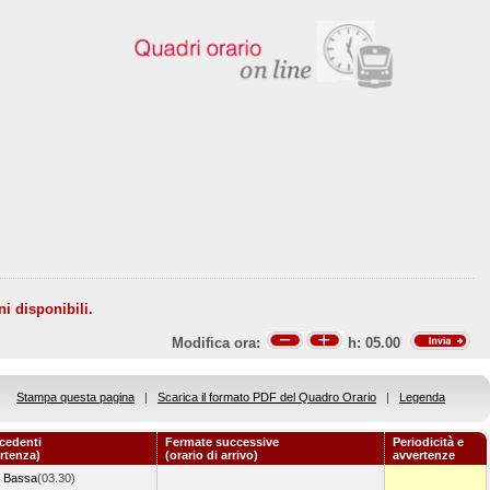
ni disponibili.
Modifica ora:
h:
05.00
Stampa questa pagina
|
Scarica il formato PDF del Quadro Orario
|
Legenda
cedenti
Fermate successive
Periodicità e
artenza)
(orario di arrivo)
avvertenze
o Bassa
(03.30)