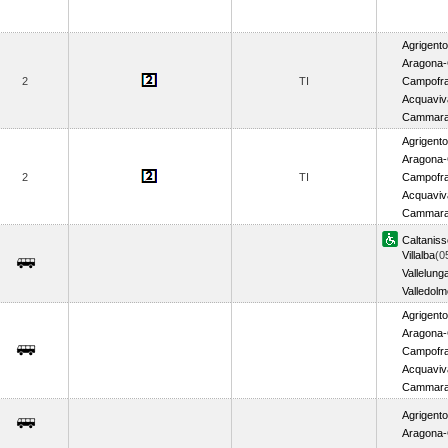
Agrigent
Aragona-
2
TI
Campofr
Acquaviva
Cammarat
Agrigent
Aragona-
2
TI
Campofr
Acquaviva
Cammarat
Caltanisse
Villalba
(0
Vallelung
Valledolm
Agrigent
Aragona-
Campofr
Acquaviva
Cammarat
Agrigent
Aragona-