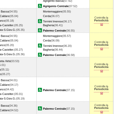
Agrigento Bassa
(07.42)
Agrigento Centrale
(07.52)
o Bassa
(04.55)
Montemaggiore
(05.55)
Caldare
(05.04)
Cerda
(06.07)
Controlla la
Periodicità
anco
(05.18)
Termini Imerese
(06.17)
-Castelter.
(05.25)
Bagheria
(06.41)
a-S.Giov.G.
(05.35)
Palermo Centrale
(06.55)
o Bassa
(04.55)
Montemaggiore
(05.57)
Caldare
(05.04)
Cerda
(06.09)
Controlla la
Periodicità
anco
(05.20)
Termini Imerese
(06.20)
-Castelter.
(05.27)
Bagheria
(06.44)
a-S.Giov.G.
(05.36)
Palermo Centrale
(06.58)
tta Xirbi
(03.53)
Controlla la
5.01)
Periodicità
a
(05.11)
o
(05.27)
o Bassa
(04.01)
Caldare
(04.17)
Controlla la
Periodicità
anco
(04.42)
Palermo Centrale
(07.15)
-Castelter.
(05.01)
a-S.Giov.G.
(05.19)
Controlla la
o Bassa
(04.36)
Periodicità
Palermo Centrale
(07.15)
Caldare
(04.52)