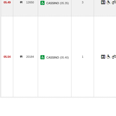
05.49
12650
3
CASSINO
(05.35)
05.54
20184
1
CASSINO
(05.40)