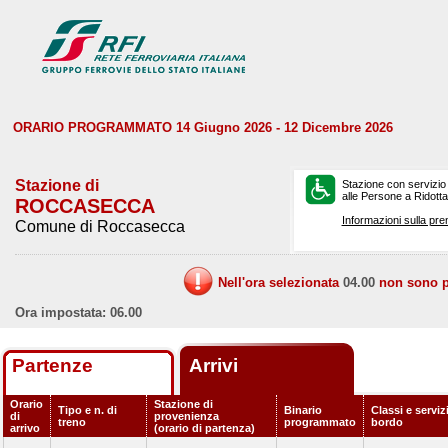
ORARIO PROGRAMMATO 14 Giugno 2026 - 12 Dicembre 2026
Stazione di
Stazione con servizio
alle Persone a Ridotta 
ROCCASECCA
Informazioni sulla pre
Comune di Roccasecca
Nell'ora selezionata
04.00
non sono pr
Ora impostata: 06.00
Partenze
Arrivi
Orario
Stazione di
Tipo e n. di
Binario
Classi e serviz
di
provenienza
treno
programmato
bordo
arrivo
(orario di partenza)