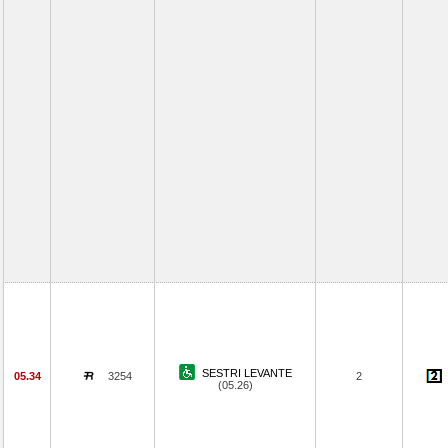
SESTRI LEVANTE
05.34
3254
2
(05.26)