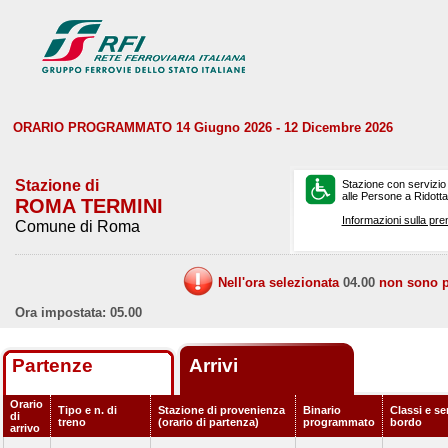
ORARIO PROGRAMMATO 14 Giugno 2026 - 12 Dicembre 2026
Stazione di
Stazione con servizio
alle Persone a Ridotta 
ROMA TERMINI
Informazioni sulla pre
Comune di Roma
Nell'ora selezionata
04.00
non sono pr
Ora impostata: 05.00
Partenze
Arrivi
Orario
Tipo e n. di
Stazione di provenienza
Binario
Classi e ser
di
treno
(orario di partenza)
programmato
bordo
arrivo