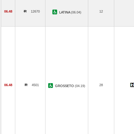
06.48
12670
12
LATINA
(06.04)
06.48
4501
28
GROSSETO
(04.19)