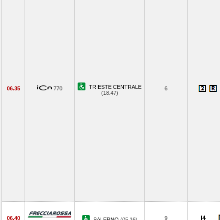
TRIESTE CENTRALE
06.35
770
6
(18.47)
06.40
9
SALERNO
(05.16)