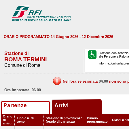
ORARIO PROGRAMMATO 14 Giugno 2026 - 12 Dicembre 2026
Stazione di
Stazione con servizio
alle Persone a Ridotta 
ROMA TERMINI
Informazioni sulla pre
Comune di Roma
Nell'ora selezionata
04.00
non sono pr
Ora impostata: 06.00
Partenze
Arrivi
Orario
Tipo e n. di
Stazione di provenienza
Binario
di
Classi e se
treno
(orario di partenza)
programmato
arrivo