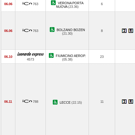
VERONA PORTA
06.06
763
6
NUOVA
(23.36)
BOLZANO BOZEN
06.06
763
8
(21.30)
FIUMICINO AEROP.
06.10
23
4573
(05.38)
06.11
788
11
LECCE
(22.15)