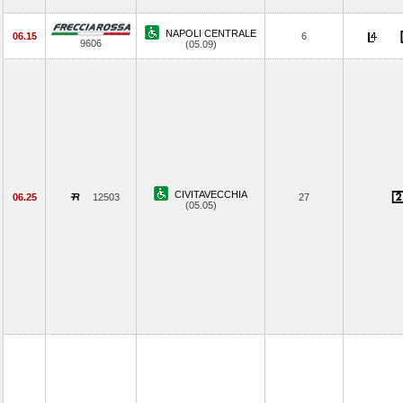
NAPOLI CENTRALE
06.15
6
9606
(05.09)
CIVITAVECCHIA
06.25
12503
27
(05.05)