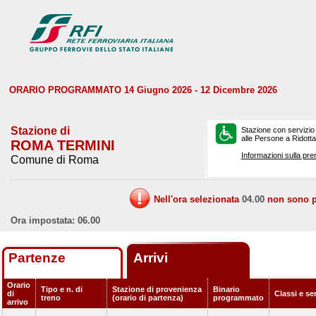
ORARIO PROGRAMMATO 14 Giugno 2026 - 12 Dicembre 2026
Stazione di
Stazione con servizio
alle Persone a Ridotta 
ROMA TERMINI
Informazioni sulla pre
Comune di Roma
Nell'ora selezionata
04.00
non sono pr
Ora impostata: 06.00
Partenze
Arrivi
Orario
Tipo e n. di
Stazione di provenienza
Binario
di
Classi e se
treno
(orario di partenza)
programmato
arrivo