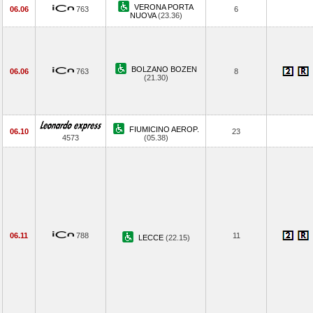
VERONA PORTA
06.06
763
6
NUOVA
(23.36)
BOLZANO BOZEN
06.06
763
8
(21.30)
FIUMICINO AEROP.
06.10
23
4573
(05.38)
06.11
788
11
LECCE
(22.15)