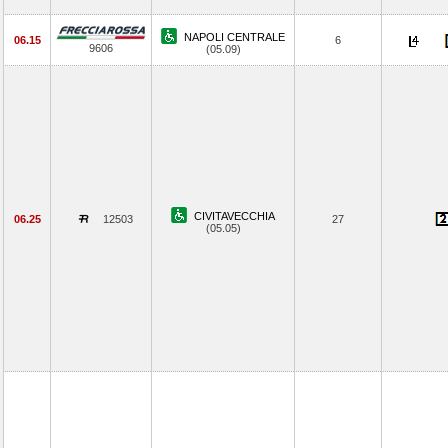
NAPOLI CENTRALE
06.15
6
9606
(05.09)
CIVITAVECCHIA
06.25
12503
27
(05.05)