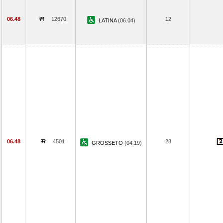
06.48
12670
12
LATINA
(06.04)
06.48
4501
28
GROSSETO
(04.19)