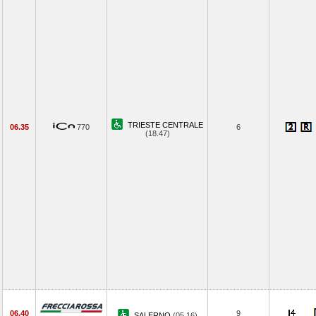
TRIESTE CENTRALE
06.35
770
6
(18.47)
06.40
9
SALERNO
(05.16)