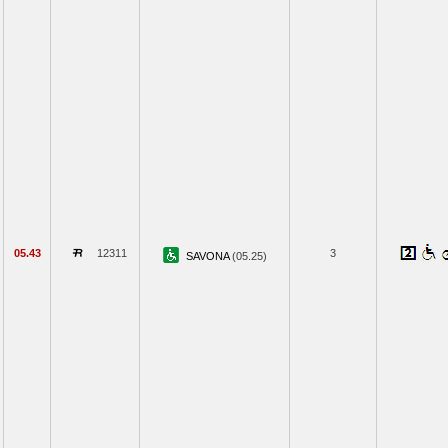
05.43
12311
3
SAVONA
(05.25)