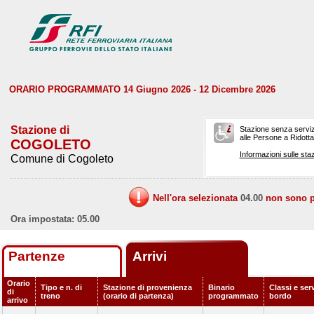
ORARIO PROGRAMMATO 14 Giugno 2026 - 12 Dicembre 2026
Stazione di
Stazione senza serviz
alle Persone a Ridotta 
COGOLETO
Informazioni sulle staz
Comune di Cogoleto
Nell'ora selezionata
04.00
non sono pr
Ora impostata: 05.00
Partenze
Arrivi
Orario
Tipo e n. di
Stazione di provenienza
Binario
Classi e serv
di
treno
(orario di partenza)
programmato
bordo
arrivo