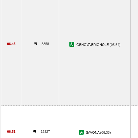
06.45
3358
GENOVA BRIGNOLE
(05.54)
06.51
12327
SAVONA
(06.33)