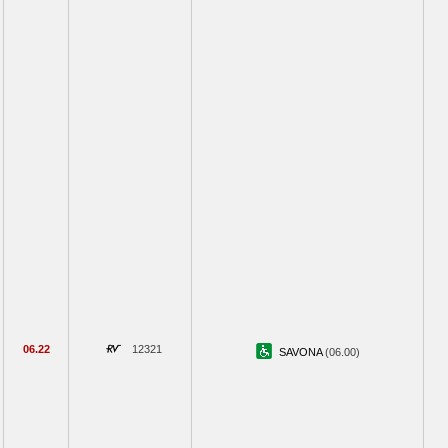
06.22
12321
SAVONA
(06.00)