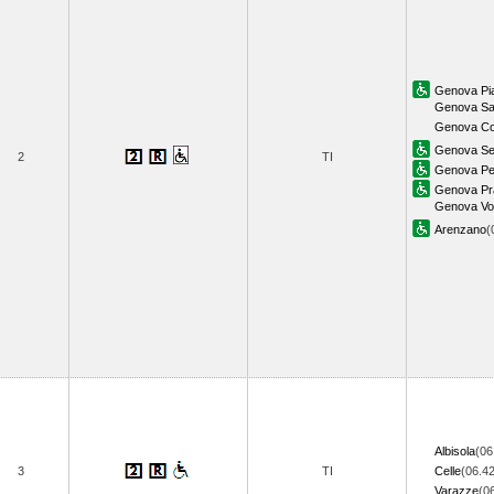
Genova Pia
Genova Sa
Genova Cor
Genova Ses
2
TI
Genova Pe
Genova Pr
Genova Vol
Arenzano
(
Albisola
(06
3
TI
Celle
(06.42
Varazze
(0