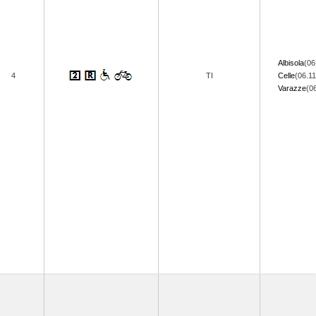
Albisola
(06
4
TI
Celle
(06.11
Varazze
(0