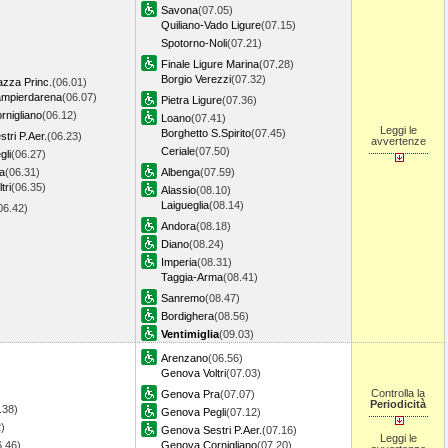
Savona
(07.05)
Quiliano-Vado Ligure
(07.15)
Spotorno-Noli
(07.21)
Finale Ligure Marina
(07.28)
Borgio Verezzi
(07.32)
zza Princ.
(06.01)
mpierdarena
(06.07)
Pietra Ligure
(07.36)
nigliano
(06.12)
Loano
(07.41)
Leggi le
Borghetto S.Spirito
(07.45)
tri P.Aer.
(06.23)
avvertenze
Ceriale
(07.50)
gli
(06.27)
a
(06.31)
Albenga
(07.59)
tri
(06.35)
Alassio
(08.10)
Laigueglia
(08.14)
06.42)
Andora
(08.18)
Diano
(08.24)
Imperia
(08.31)
Taggia-Arma
(08.41)
Sanremo
(08.47)
Bordighera
(08.56)
Ventimiglia
(09.03)
Arenzano
(06.56)
Genova Voltri
(07.03)
Controlla la
Genova Pra
(07.07)
Periodicità
.38)
Genova Pegli
(07.12)
)
Genova Sestri P.Aer.
(07.16)
Leggi le
6.46)
Genova Cornigliano
(07.20)