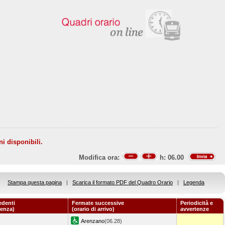
ni disponibili.
Modifica ora:
h:
06.00
Stampa questa pagina
|
Scarica il formato PDF del Quadro Orario
|
Legenda
edenti
Fermate successive
Periodicità e
tenza)
(orario di arrivo)
avvertenze
Arenzano
(06.28)