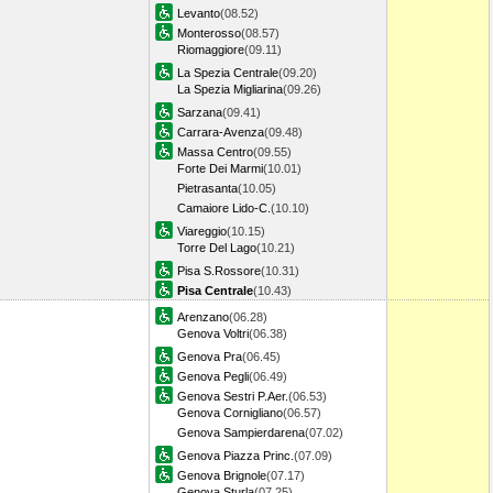
Levanto
(08.52)
Monterosso
(08.57)
Riomaggiore
(09.11)
La Spezia Centrale
(09.20)
La Spezia Migliarina
(09.26)
Sarzana
(09.41)
Carrara-Avenza
(09.48)
Massa Centro
(09.55)
Forte Dei Marmi
(10.01)
Pietrasanta
(10.05)
Camaiore Lido-C.
(10.10)
Viareggio
(10.15)
Torre Del Lago
(10.21)
Pisa S.Rossore
(10.31)
Pisa Centrale
(10.43)
Arenzano
(06.28)
Genova Voltri
(06.38)
Genova Pra
(06.45)
Genova Pegli
(06.49)
Genova Sestri P.Aer.
(06.53)
Genova Cornigliano
(06.57)
Genova Sampierdarena
(07.02)
Genova Piazza Princ.
(07.09)
Genova Brignole
(07.17)
Genova Sturla
(07.25)