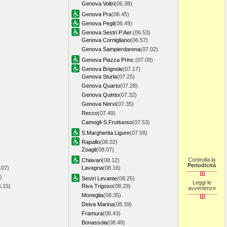
Genova Voltri
(06.38)
Genova Pra
(06.45)
Genova Pegli
(06.49)
Genova Sestri P.Aer.
(06.53)
Genova Cornigliano
(06.57)
Genova Sampierdarena
(07.02)
Genova Piazza Princ.
(07.09)
Genova Brignole
(07.17)
Genova Sturla
(07.25)
Genova Quarto
(07.28)
Genova Quinto
(07.32)
Genova Nervi
(07.35)
Recco
(07.49)
Camogli-S.Fruttuoso
(07.53)
S.Margherita Ligure
(07.58)
Rapallo
(08.02)
Zoagli
(08.07)
Controlla la
Chiavari
(08.12)
Periodicità
.07)
Lavagna
(08.16)
)
Sestri Levante
(08.25)
Leggi le
6.15)
Riva Trigoso
(08.29)
avvertenze
Moneglia
(08.35)
Deiva Marina
(08.39)
Framura
(08.43)
Bonassola
(08.48)