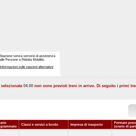
Stazione senza servizio di assistenza
alle Persone a Ridotta Mobilità.
Informazioni sulle stazioni alternative
a selezionata
04.00
non sono previsti treni in arrivo. Di seguito i primi tre
ario
Fermate prec
Classi e servizi a bordo
Impresa di trasporto
ogrammato
(orario di par