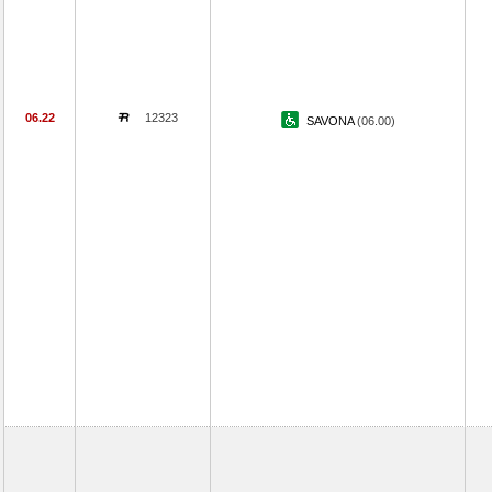
06.22
12323
SAVONA
(06.00)