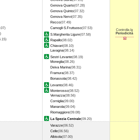
Genova Quarto
(07.28)
Genova Quinto
(07.32)
Genova Nervi
(07.35)
Recco
(07.49)
.07)
Camogli-S.Fruttuoso
(07.53)
Controlla la
Periodicità
)
S.Margherita Ligure
(07.58)
6.15)
Rapallo
(08.02)
Chiavari
(08.10)
Lavagna
(08.14)
Sestri Levante
(08.19)
Moneglia
(08.26)
Deiva Marina
(08.31)
Framura
(08.37)
Bonassola
(08.42)
Levanto
(08.46)
Monterosso
(08.52)
Vernazza
(08.56)
Corniglia
(09.00)
Manarola
(09.04)
Riomaggiore
(09.08)
La Spezia Centrale
(09.20)
Varazze
(06.52)
Celle
(06.56)
Albisola
(07.00)